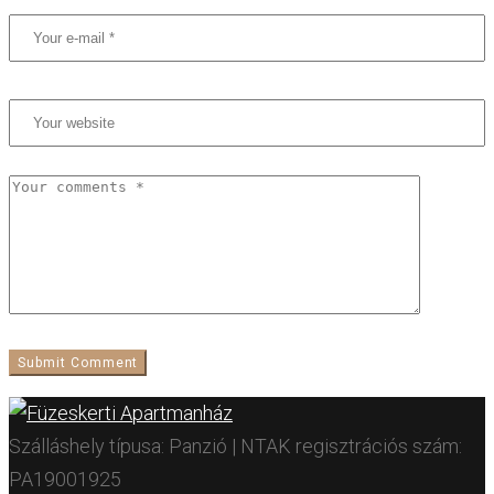
Szálláshely típusa: Panzió | NTAK regisztrációs szám:
PA19001925