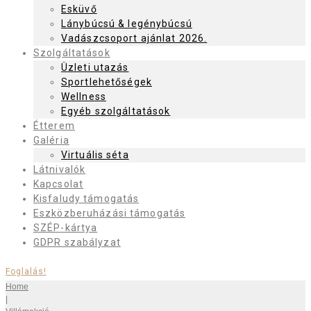
Esküvő
Lánybúcsú & legénybúcsú
Vadászcsoport ajánlat 2026.
Szolgáltatások
Üzleti utazás
Sportlehetőségek
Wellness
Egyéb szolgáltatások
Étterem
Galéria
Virtuális séta
Látnivalók
Kapcsolat
Kisfaludy támogatás
Eszközberuházási támogatás
SZÉP-kártya
GDPR szabályzat
Foglalás!
Home
|