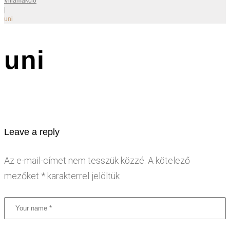
Villámakció
|
uni
uni
Leave a reply
Az e-mail-címet nem tesszük közzé.
A kötelező
mezőket
*
karakterrel jelöltük