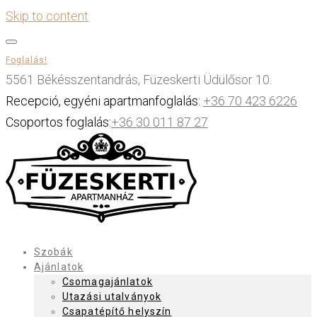
Skip to content
Foglalás!
5561 Békésszentandrás, Füzeskerti Üdülősor 10.
Recepció, egyéni apartmanfoglalás:
+36 70 423 6226
Csoportos foglalás:
+36 30 011 87 27
Szobák
Ajánlatok
Csomagajánlatok
Utazási utalványok
Csapatépítő helyszín