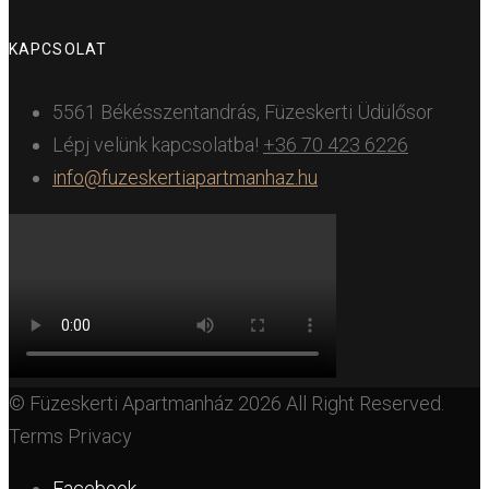
KAPCSOLAT
5561 Békésszentandrás, Füzeskerti Üdülősor
Lépj velünk kapcsolatba!
+36 70 423 6226
info@fuzeskertiapartmanhaz.hu
© Füzeskerti Apartmanház 2026 All Right Reserved.
Terms Privacy
Facebook