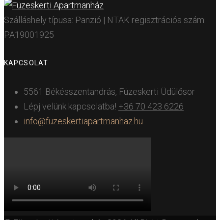
Szálláshely típusa: Panzió | NTAK regisztrációs szám:
PA19001925
KAPCSOLAT
5561 Békésszentandrás, Füzeskerti Üdülősor
Lépj velünk kapcsolatba!
+36 70 423 6226
info@fuzeskertiapartmanhaz.hu