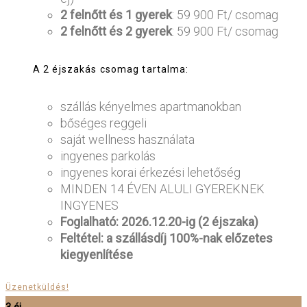
2 felnőtt és 1 gyerek
: 59 900 Ft/ csomag
2 felnőtt és 2 gyerek
: 59 900 Ft/ csomag
A 2 éjszakás csomag tartalma:
szállás kényelmes apartmanokban
bőséges reggeli
saját wellness használata
ingyenes parkolás
ingyenes korai érkezési lehetőség
MINDEN 14 ÉVEN ALULI GYEREKNEK
INGYENES
Foglalható: 2026.12.20-ig (2 éjszaka)
Feltétel: a szállásdíj 100%-nak előzetes
kiegyenlítése
Üzenetküldés!