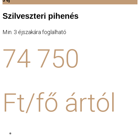
3 éj
Szilveszteri pihenés
Min. 3 éjszakára foglalható
74 750
Ft/fő ártól