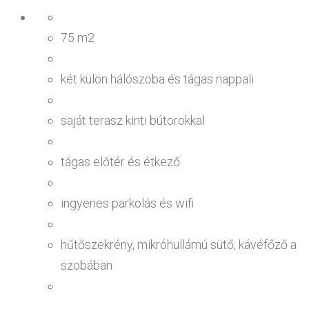
75 m2
két külön hálószoba és tágas nappali
saját terasz kinti bútorokkal
tágas előtér és étkező
ingyenes parkolás és wifi
hűtőszekrény, mikróhullámú sütő, kávéfőző a
szobában