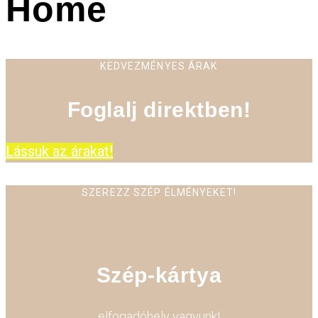
Home
KEDVEZMÉNYES ÁRAK
Foglalj direktben!
Lássuk az árakat!
SZEREZZ SZÉP ÉLMÉNYEKET!
Szép-kártya
elfogadóhely vagyunk!