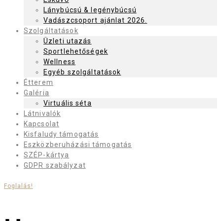
Lánybúcsú & legénybúcsú
Vadászcsoport ajánlat 2026.
Szolgáltatások
Üzleti utazás
Sportlehetőségek
Wellness
Egyéb szolgáltatások
Étterem
Galéria
Virtuális séta
Látnivalók
Kapcsolat
Kisfaludy támogatás
Eszközberuházási támogatás
SZÉP-kártya
GDPR szabályzat
Foglalás!