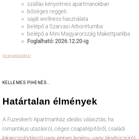
szállás kényelmes apartmanokban
bőséges reggeli
saját wellness használata
belépő a Szarvasi Arborétumba
belépő a Mini Magyarország Makettparkba
Foglalható: 2026.12.20-ig
Üzenetküldés!
KELLEMES PIHENÉS…
Határtalan élmények
A Füzeskerti Apartmanház ideális választás, ha
romantikus utazásról, céges csapatépítőről, családi
kikapcsolódásról vagy éppen legény- vagy lánybúcsúról