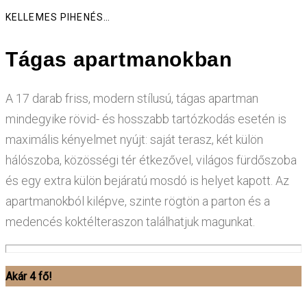
KELLEMES PIHENÉS…
Tágas apartmanokban
A 17 darab friss, modern stílusú, tágas apartman
mindegyike rövid- és hosszabb tartózkodás esetén is
maximális kényelmet nyújt: saját terasz, két külön
hálószoba, közösségi tér étkezővel, világos fürdőszoba
és egy extra külön bejáratú mosdó is helyet kapott. Az
apartmanokból kilépve, szinte rögtön a parton és a
medencés koktélteraszon találhatjuk magunkat.
Akár 4 fő!