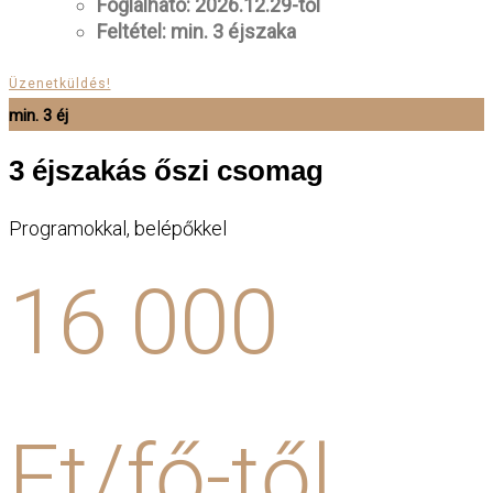
Foglalható: 2026.12.29-től
Feltétel: min. 3 éjszaka
Üzenetküldés!
min. 3 éj
3 éjszakás őszi csomag
Programokkal, belépőkkel
16 000
Ft/fő-től