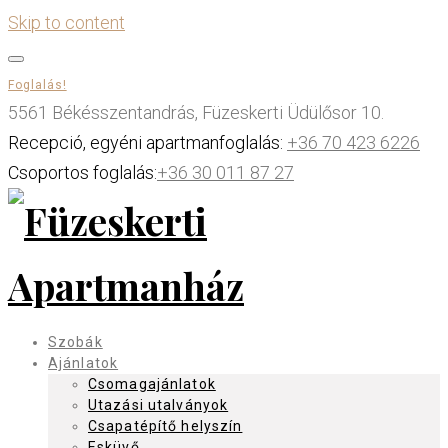
Skip to content
Foglalás!
5561 Békésszentandrás, Füzeskerti Üdülősor 10.
Recepció, egyéni apartmanfoglalás:
+36 70 423 6226
Csoportos foglalás:
+36 30 011 87 27
Szobák
Ajánlatok
Csomagajánlatok
Utazási utalványok
Csapatépítő helyszín
Esküvő