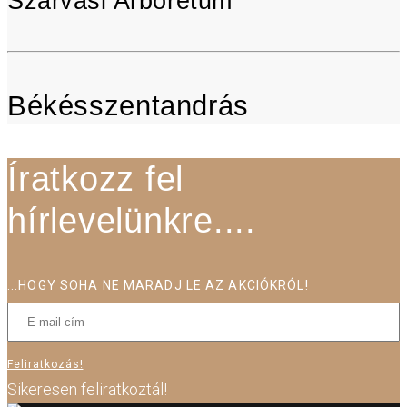
Szarvasi Arborétum
Békésszentandrás
Íratkozz fel
hírlevelünkre....
...HOGY SOHA NE MARADJ LE AZ AKCIÓKRÓL!
Feliratkozás!
Sikeresen feliratkoztál!