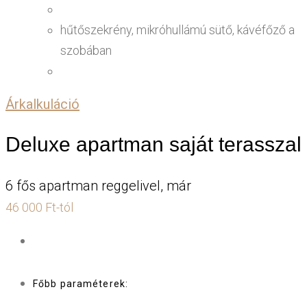
hűtőszekrény, mikróhullámú sütő, kávéfőző a
szobában
Árkalkuláció
Deluxe apartman saját terasszal
6 fős apartman reggelivel, már
46 000 Ft-tól
Főbb paraméterek: