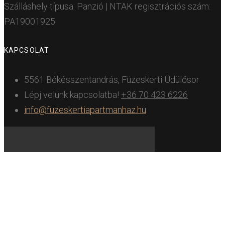
Szálláshely típusa: Panzió | NTAK regisztrációs szám:
PA19001925
KAPCSOLAT
5561 Békésszentandrás, Füzeskerti Üdülősor
Lépj velünk kapcsolatba!
+36 70 423 6226
info@fuzeskertiapartmanhaz.hu
© Füzeskerti Apartmanház 2026 All Right Reserved.