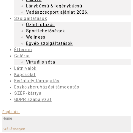
Lánybúcsú & legénybúcsú
Vadászcsoport ajánlat 2026.
Szolgáltatások
Üzleti utazás
Sportlehetőségek
Wellness
Egyéb szolgáltatások
Étterem
Galéria
Virtuális séta
Látnivalók
Kapcsolat
Kisfaludy támogatás
Eszközberuházási támogatás
SZÉP-kártya
GDPR szabályzat
Foglalás!
Home
|
Szálláshelyek