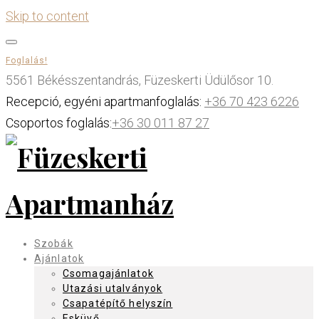
Skip to content
Foglalás!
5561 Békésszentandrás, Füzeskerti Üdülősor 10.
Recepció, egyéni apartmanfoglalás:
+36 70 423 6226
Csoportos foglalás:
+36 30 011 87 27
Szobák
Ajánlatok
Csomagajánlatok
Utazási utalványok
Csapatépítő helyszín
Esküvő