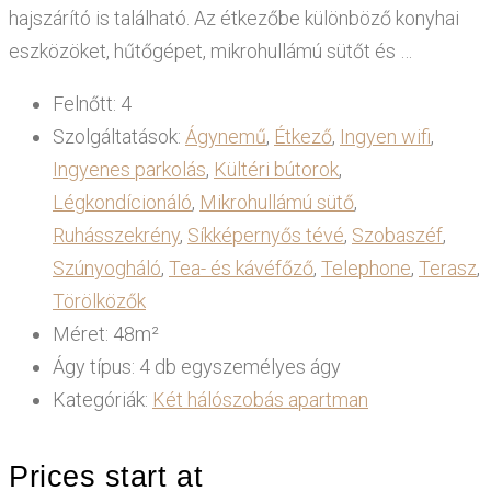
hajszárító is található. Az étkezőbe különböző konyhai
eszközöket, hűtőgépet, mikrohullámú sütőt és …
Felnőtt:
4
Szolgáltatások:
Ágynemű
,
Étkező
,
Ingyen wifi
,
Ingyenes parkolás
,
Kültéri bútorok
,
Légkondícionáló
,
Mikrohullámú sütő
,
Ruhásszekrény
,
Síkképernyős tévé
,
Szobaszéf
,
Szúnyogháló
,
Tea- és kávéfőző
,
Telephone
,
Terasz
,
Törölközők
Méret:
48m²
Ágy típus:
4 db egyszemélyes ágy
Kategóriák:
Két hálószobás apartman
Prices start at