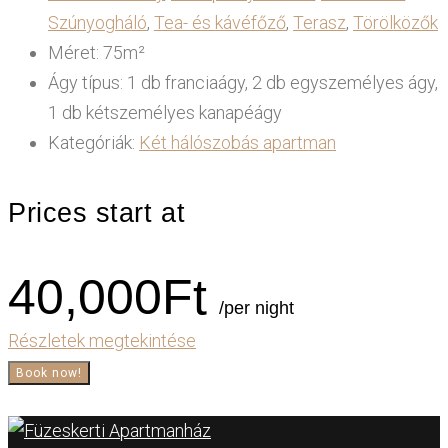
Szúnyogháló
,
Tea- és kávéfőző
,
Terasz
,
Törölközők
Méret:
75m²
Ágy típus:
1 db franciaágy, 2 db egyszemélyes ágy,
1 db kétszemélyes kanapéágy
Kategóriák:
Két hálószobás apartman
Prices start at
40,000
Ft
/per night
Részletek megtekintése
Book now!