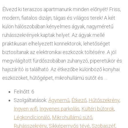
Élvezd ki teraszos apartmanunk minden előnyét! Friss,
modern, fiatalos dizájn, tágas és világos terek! A két
külön hálószobában kényelmes ágyak, nagyméretű
ruhásszekrények kaptak helyet. Az ágyak mellé
praktikusan elhelyezett konnektorok, lehetőséget
biztosítanak az elektronikai eszközök töltésére. A jól
megvilágított fürdőszobában zuhanyzó, piperetükör és
hajszárító is található. Az étkezőbe különböző konyhai
eszközöket, hűtőgépet, mikrohullámú sütőt és …
Felnőtt:
6
Szolgáltatások:
Ágynemű
,
Étkező
,
Hűtőszekrény
,
Ingyen wifi
,
Ingyenes parkolás
,
Kültéri bútorok
,
Légkondícionáló
,
Mikrohullámú sütő
,
Ruhásszekrény
,
Síkképernyős tévé
,
Szobaszéf
,