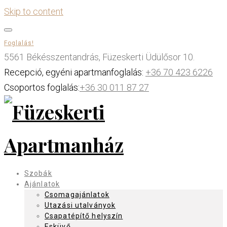
Skip to content
Foglalás!
5561 Békésszentandrás, Füzeskerti Üdülősor 10.
Recepció, egyéni apartmanfoglalás:
+36 70 423 6226
Csoportos foglalás:
+36 30 011 87 27
Szobák
Ajánlatok
Csomagajánlatok
Utazási utalványok
Csapatépítő helyszín
Esküvő