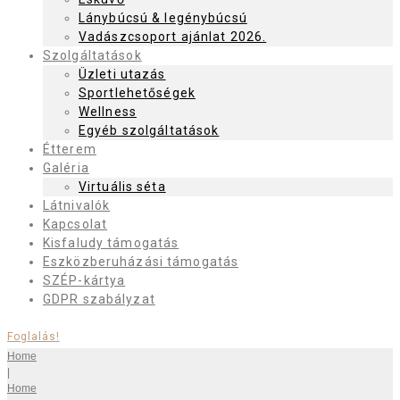
Lánybúcsú & legénybúcsú
Vadászcsoport ajánlat 2026.
Szolgáltatások
Üzleti utazás
Sportlehetőségek
Wellness
Egyéb szolgáltatások
Étterem
Galéria
Virtuális séta
Látnivalók
Kapcsolat
Kisfaludy támogatás
Eszközberuházási támogatás
SZÉP-kártya
GDPR szabályzat
Foglalás!
Home
|
Home