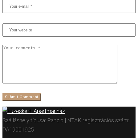
Szálláshely típusa: Panzió | NTAK regisztrációs szám:
PA19001925