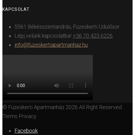
KAPCSOLAT
5561 Békésszentandrás, Füzeskerti Üdülősor
Lépj velünk kapcsolatba!
+36 70 423 6226
info@fuzeskertiapartmanhaz.hu
© Füzeskerti Apartmanház 2026 All Right Reserved.
Terms Privacy
Facebook