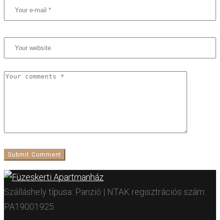
Szálláshely típusa: Panzió | NTAK regisztrációs szám:
PA19001925