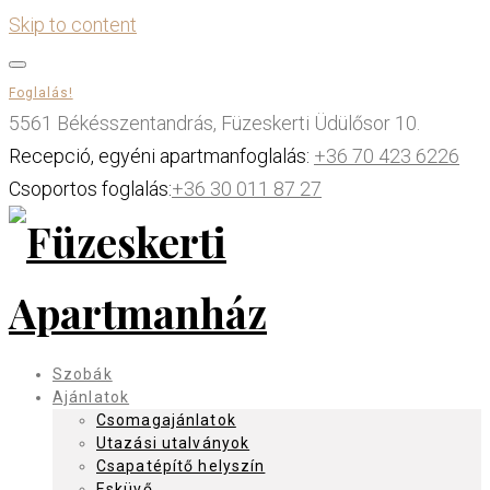
Skip to content
Foglalás!
5561 Békésszentandrás, Füzeskerti Üdülősor 10.
Recepció, egyéni apartmanfoglalás:
+36 70 423 6226
Csoportos foglalás:
+36 30 011 87 27
Szobák
Ajánlatok
Csomagajánlatok
Utazási utalványok
Csapatépítő helyszín
Esküvő