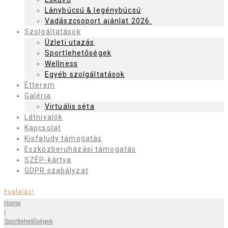
Lánybúcsú & legénybúcsú
Vadászcsoport ajánlat 2026.
Szolgáltatások
Üzleti utazás
Sportlehetőségek
Wellness
Egyéb szolgáltatások
Étterem
Galéria
Virtuális séta
Látnivalók
Kapcsolat
Kisfaludy támogatás
Eszközberuházási támogatás
SZÉP-kártya
GDPR szabályzat
Foglalás!
Home
|
Sportlehetőségek