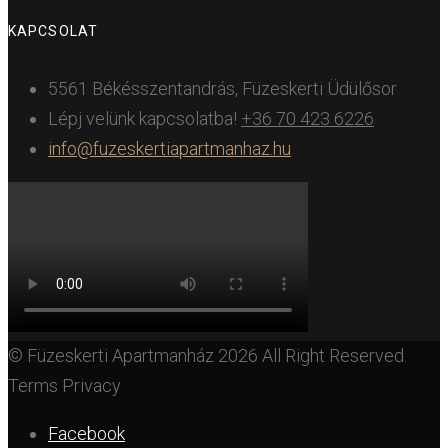
KAPCSOLAT
5561 Békésszentandrás, Füzeskerti Üdülősor
Lépj velünk kapcsolatba!
+36 70 423 6226
info@fuzeskertiapartmanhaz.hu
© Füzeskerti Apartmanház 2026 All Right Reserved.
Terms Privacy
Facebook