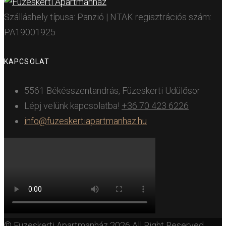
Szálláshely típusa: Panzió | NTAK regisztrációs szám:
PA19001925
KAPCSOLAT
5561 Békésszentandrás, Füzeskerti Üdülősor
Lépj velünk kapcsolatba!
+36 70 423 6226
info@fuzeskertiapartmanhaz.hu
© Füzeskerti Apartmanház 2026 All Right Reserved.