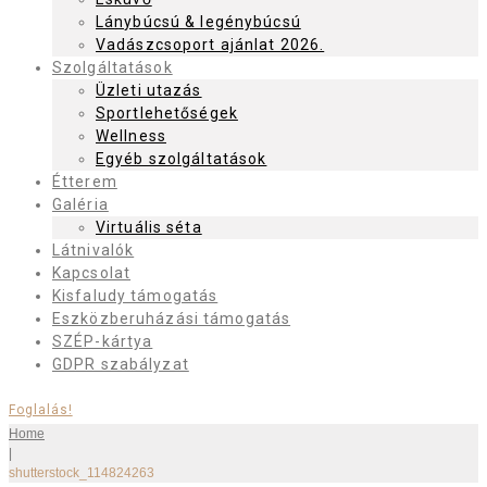
Lánybúcsú & legénybúcsú
Vadászcsoport ajánlat 2026.
Szolgáltatások
Üzleti utazás
Sportlehetőségek
Wellness
Egyéb szolgáltatások
Étterem
Galéria
Virtuális séta
Látnivalók
Kapcsolat
Kisfaludy támogatás
Eszközberuházási támogatás
SZÉP-kártya
GDPR szabályzat
Foglalás!
Home
|
shutterstock_114824263