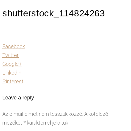
shutterstock_114824263
Facebook
Twitter
Google+
LinkedIn
Pinterest
Leave a reply
Az e-mail-címet nem tesszük közzé.
A kötelező
mezőket
*
karakterrel jelöltük