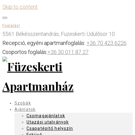
Skip to content
Foglalás!
5561 Békésszentandrás, Füzeskerti Üdülősor 10.
Recepció, egyéni apartmanfoglalás:
+36 70 423 6226
Csoportos foglalás:
+36 30 011 87 27
Szobák
Ajánlatok
Csomagajánlatok
Utazási utalványok
Csapatépítő helyszín
Esküvő