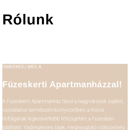
Rólunk
ISMERKEDJ MEG A
Füzeskerti Apartmanházzal!
A Füzeskerti Apartmanház távol a nagyvárosok zajától,
csodálatos természeti környezetben, a Körös
holtágának legkedveltebb félszigetén, a Füzesben
található. Vadregényes tájak, megnyugtató vízközelség