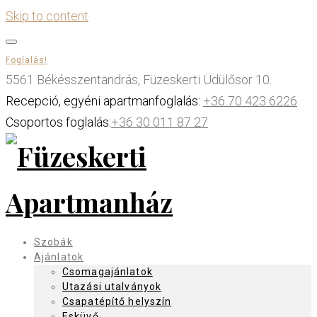
Skip to content
Foglalás!
5561 Békésszentandrás, Füzeskerti Üdülősor 10.
Recepció, egyéni apartmanfoglalás:
+36 70 423 6226
Csoportos foglalás:
+36 30 011 87 27
Szobák
Ajánlatok
Csomagajánlatok
Utazási utalványok
Csapatépítő helyszín
Esküvő