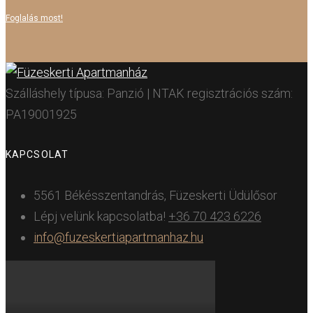
Foglalás most!
Szálláshely típusa: Panzió | NTAK regisztrációs szám:
PA19001925
KAPCSOLAT
5561 Békésszentandrás, Füzeskerti Üdülősor
Lépj velünk kapcsolatba!
+36 70 423 6226
info@fuzeskertiapartmanhaz.hu