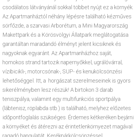
csodálatos látványánál sokkal többet nyújt ez a környék.
Az Apartmanháztól néhány lépésre található kézműves
sörfőzde, a szarvasi Arborétum, a Mini Magyarország
Makettpark és a Körösvölgyi Állatpark meglátogatása
garantáltan maradandó élményt jelent kicsiknek és
nagyoknak egyaránt. Az Apartmanházhoz saját,
homokos strand tartozik napernyőkkel, ugrálóvárral,
vízibicikli-, motorcsónak-, SUP- és kenukölcsönzési
lehetőséggel. Itt, a horgászat szerelmeseinek is gyors
sikerélményben lesz részük! A birtokon 3 darab
teniszpálya, valamint egy multifunkciós sportpálya
(lábtenisz, röplabda stb.) is található, melyhez előzetes
időpontfoglalás szükséges. Érdemes kétkeréken bejárni
a környéket és átérezni az érintetlenkörnyezet magával
ragadó hangulatát. Kerékpárkölcsönzéssel