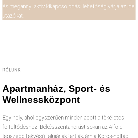
és megannyi aktív kikapcsolódási lehetőség várja az ide
utazókat.
RÓLUNK
Apartmanház, Sport- és
Wellnessközpont
Egy hely, ahol egyszerűen minden adott a tökéletes
feltöltődéshez! Békésszentandrást sokan az Alföld
legszebb fekvésű falujának tartják, ám a Körös-holtág