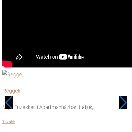
Reggeli
Mi, a Füzeskerti Apartmanházban tudjuk,…
Tovább
T