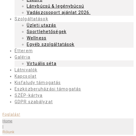
Lánybúcsú & legénybúcsú
Vadászcsoport ajánlat 2026.
Szolgáltatások
Üzleti utazás
Sportlehetőségek
Wellness
Egyéb szolgáltatások
Étterem
Galéria
Virtuális séta
Látnivalók
Kapcsolat
Kisfaludy támogatás
Eszközberuházási támogatás
SZÉP-kártya
GDPR szabályzat
Foglalás!
Home
|
Rólunk