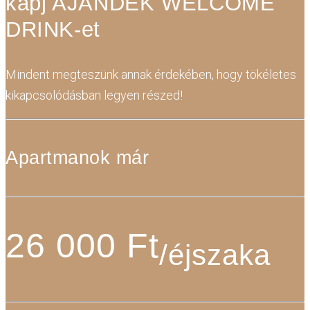
kapj AJÁNDÉK WELCOME
DRINK-et
Mindent megteszünk annak érdekében, hogy tökéletes
kikapcsolódásban legyen részed!
Apartmanok már
26 000 Ft
/éjszaka