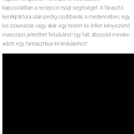
kapcsolatban a recepció nyújt segítséget. A fárasztó
kerékpártúra után pedig csobbanás a medencében, egy
kis szaunázás vagy akár egy testet és lelket kényeztető
masszázs jelenthet felüdülést! Így hát, abszolút minden
adott egy fantasztikus kiránduláshoz!