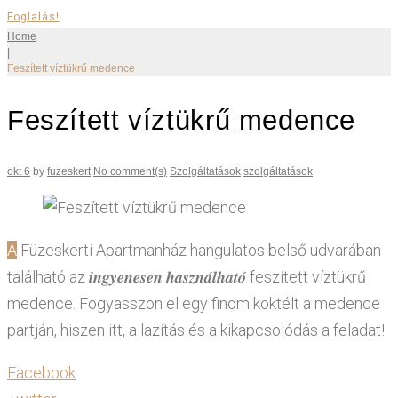
Foglalás!
Home
|
Feszített víztükrű medence
Feszített víztükrű medence
okt 6
by
fuzeskert
No comment(s)
Szolgáltatások
szolgáltatások
A Füzeskerti Apartmanház hangulatos belső udvarában
található az 𝒊𝒏𝒈𝒚𝒆𝒏𝒆𝒔𝒆𝒏 𝒉𝒂𝒔𝒛𝒏𝒂́𝒍𝒉𝒂𝒕𝒐́ feszített víztükrű
medence. Fogyasszon el egy finom koktélt a medence
partján, hiszen itt, a lazítás és a kikapcsolódás a feladat!
Facebook