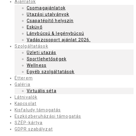
Ajánlatok
Csomagajánlatok
Utazási utalványok
Csapatépítő helyszín
Esküvő
Lánybúcsú & legénybúcsú
Vadászcsoport ajánlat 2026.
Szolgáltatások
Üzleti utazás
Sportlehetőségek
Wellness
Egyéb szolgáltatások
Étterem
Galéria
Virtuális séta
Látnivalók
Kapcsolat
Kisfaludy támogatás
Eszközberuházási támogatás
SZÉP-kártya
GDPR szabályzat