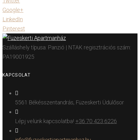
Twitter
Google+
LinkedIn
Pinterest
Szálláshely típusa: Panzió | NTAK regisztrációs szám:
PA19001925
KAPCSOLAT
5561 Békésszentandrás, Füzeskerti Üdülősor
Lépj velünk kapcsolatba!
+36 70 423 6226
info@fuzeskertiapartmanhaz.hu