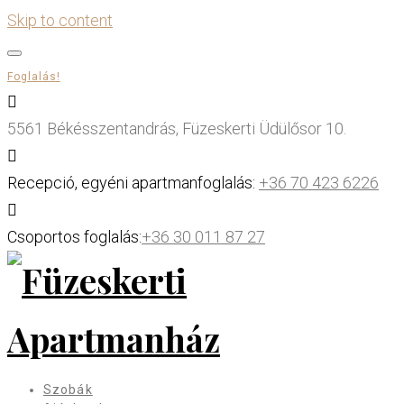
Skip to content
Foglalás!
5561 Békésszentandrás, Füzeskerti Üdülősor 10.
Recepció, egyéni apartmanfoglalás:
+36 70 423 6226
Csoportos foglalás:
+36 30 011 87 27
Szobák