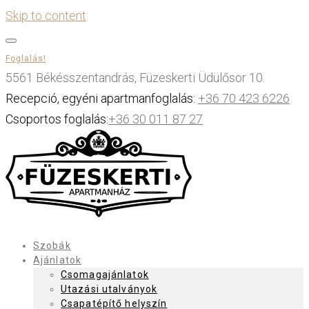
Skip to content
Foglalás!
5561 Békésszentandrás, Füzeskerti Üdülősor 10.
Recepció, egyéni apartmanfoglalás:
+36 70 423 6226
Csoportos foglalás:
+36 30 011 87 27
Szobák
Ajánlatok
Csomagajánlatok
Utazási utalványok
Csapatépítő helyszín