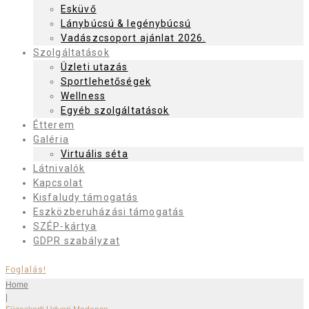
Esküvő
Lánybúcsú & legénybúcsú
Vadászcsoport ajánlat 2026.
Szolgáltatások
Üzleti utazás
Sportlehetőségek
Wellness
Egyéb szolgáltatások
Étterem
Galéria
Virtuális séta
Látnivalók
Kapcsolat
Kisfaludy támogatás
Eszközberuházási támogatás
SZÉP-kártya
GDPR szabályzat
Foglalás!
Home
|