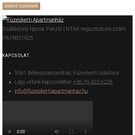
Szálláshely típusa: Panzió | NTAK regisztrációs szám:
PA19001925
KAPCSOLAT
5561 Békésszentandrás, Füzeskerti Üdülősor
Lépj velünk kapcsolatba!
+36 70 423 6226
info@fuzeskertiapartmanhaz.hu