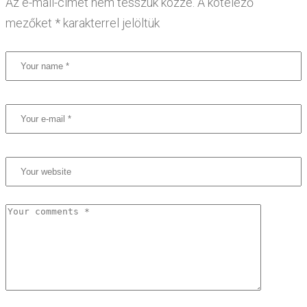
Az e-mail-címet nem tesszük közzé.
A kötelező
mezőket
*
karakterrel jelöltük