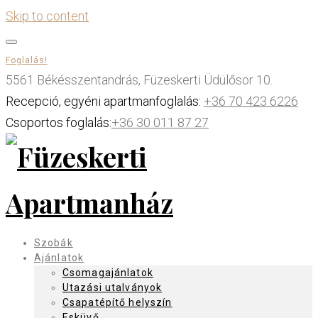
Skip to content
Foglalás!
5561 Békésszentandrás, Füzeskerti Üdülősor 10.
Recepció, egyéni apartmanfoglalás:
+36 70 423 6226
Csoportos foglalás:
+36 30 011 87 27
Szobák
Ajánlatok
Csomagajánlatok
Utazási utalványok
Csapatépítő helyszín
Esküvő