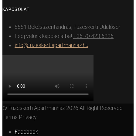
KAPCSOLAT
5561 Békésszentandrás, Füzeskerti Üdülősor
Lépj velünk kapcsolatba!
+36 70 423 6226
info@fuzeskertiapartmanhaz.hu
© Füzeskerti Apartmanház 2026 All Right Reserved.
Terms Privacy
Facebook