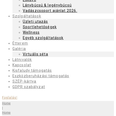
Lánybúcsú & legénybúcsú
Vadászcsoport ajánlat 2026.
Szolgáltatások
Üzleti utazás
Sportlehetőségek
Wellness
Egyéb szolgáltatások
Étterem
Galéria
Virtuális séta
Látnivalók
Kapcsolat
Kisfaludy támogatás
Eszközberuházási támogatás
SZÉP-kártya
GDPR szabályzat
Foglalás!
Home
|
Home