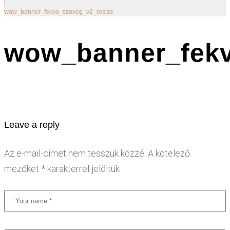
|
wow_banner_fekvo_szoveg_v2_resize
wow_banner_fekv
Leave a reply
Az e-mail-címet nem tesszük közzé.
A kötelező
mezőket
*
karakterrel jelöltük