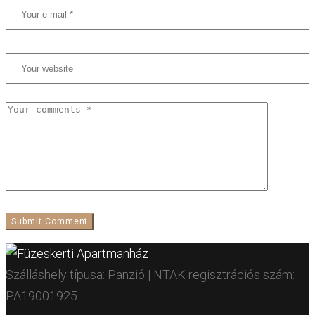
Szálláshely típusa: Panzió | NTAK regisztrációs szám:
PA19001925