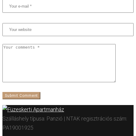
Szálláshely típusa: Panzió | NTAK regisztrációs szám:
PA19001925