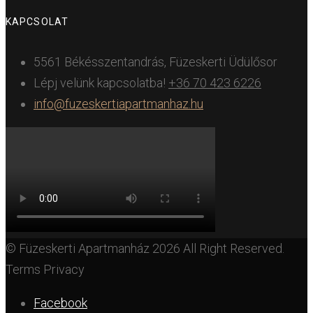
KAPCSOLAT
5561 Békésszentandrás, Füzeskerti Üdülősor
Lépj velünk kapcsolatba!
+36 70 423 6226
info@fuzeskertiapartmanhaz.hu
© Füzeskerti Apartmanház 2026 All Right Reserved.
Terms Privacy
Facebook