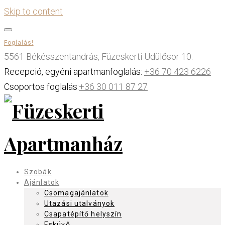
Skip to content
Foglalás!
5561 Békésszentandrás, Füzeskerti Üdülősor 10.
Recepció, egyéni apartmanfoglalás:
+36 70 423 6226
Csoportos foglalás:
+36 30 011 87 27
Szobák
Ajánlatok
Csomagajánlatok
Utazási utalványok
Csapatépítő helyszín
Esküvő