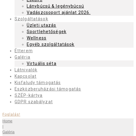
Lánybúcsú & legénybúcsú
Vadászcsoport ajánlat 2026.
Szolgáltatások
Üzleti utazás
Sportlehetőségek
Wellness
Egyéb szolgáltatások
Étterem
Galéria
Virtuális séta
Látnivalók
Kapcsolat
Kisfaludy támogatás
Eszközberuházási támogatás
SZÉP-kártya
GDPR szabályzat
Foglalás!
Home
|
Galéria