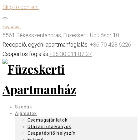
Skip to content
Foglalás!
5561 Békésszentandrás, Füzeskerti Üdülősor 10.
Recepció, egyéni apartmanfoglalás:
+36 70 423 6226
Csoportos foglalás:
+36 30 011 87 27
Szobák
Ajánlatok
Csomagajánlatok
Utazási utalványok
Csapatépítő helyszín
Esküvő