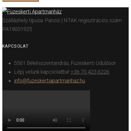
Szálláshely típusa: Panzió | NTAK regisztrációs szám:
PA19001925
KAPCSOLAT
5561 Békésszentandrás, Füzeskerti Üdülősor
Lépj velünk kapcsolatba!
+36 70 423 6226
info@fuzeskertiapartmanhaz.hu