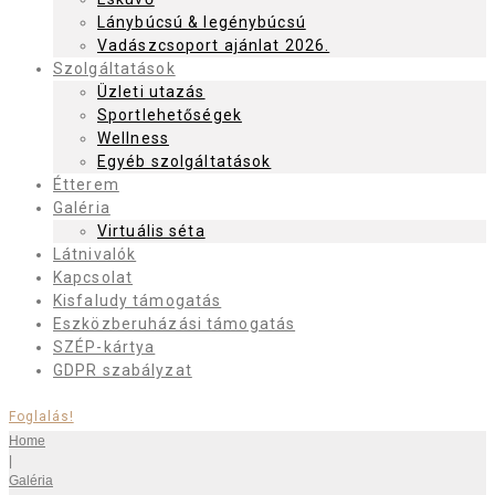
Lánybúcsú & legénybúcsú
Vadászcsoport ajánlat 2026.
Szolgáltatások
Üzleti utazás
Sportlehetőségek
Wellness
Egyéb szolgáltatások
Étterem
Galéria
Virtuális séta
Látnivalók
Kapcsolat
Kisfaludy támogatás
Eszközberuházási támogatás
SZÉP-kártya
GDPR szabályzat
Foglalás!
Home
|
Galéria