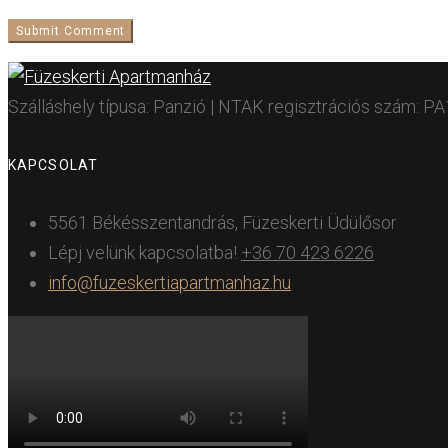
Szálláshely típusa: Panzió | NTAK regisztrációs szám: 
KAPCSOLAT
5561 Békésszentandrás, Füzeskerti Üdülősor
Lépj velünk kapcsolatba!
+36 70 423 6226
info@fuzeskertiapartmanhaz.hu