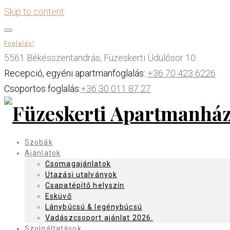
Skip to content
Foglalás!
5561 Békésszentandrás, Füzeskerti Üdülősor 10.
Recepció, egyéni apartmanfoglalás:
+36 70 423 6226
Csoportos foglalás:
+36 30 011 87 27
Szobák
Ajánlatok
Csomagajánlatok
Utazási utalványok
Csapatépítő helyszín
Esküvő
Lánybúcsú & legénybúcsú
Vadászcsoport ajánlat 2026.
Szolgáltatások