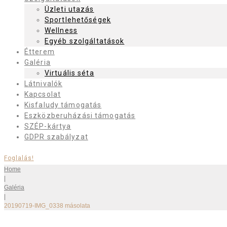
Üzleti utazás
Sportlehetőségek
Wellness
Egyéb szolgáltatások
Étterem
Galéria
Virtuális séta
Látnivalók
Kapcsolat
Kisfaludy támogatás
Eszközberuházási támogatás
SZÉP-kártya
GDPR szabályzat
Foglalás!
Home
|
Galéria
|
20190719-IMG_0338 másolata