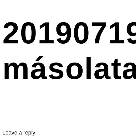
2019071
másolat
Leave a reply