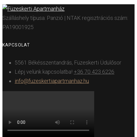
Szálláshely típusa: Panzió | NTAK regisztrációs szám:
PA19001925
KAPCSOLAT
5561 Békésszentandrás, Füzeskerti Üdülősor
Lépj velünk kapcsolatba!
+36 70 423 6226
info@fuzeskertiapartmanhaz.hu