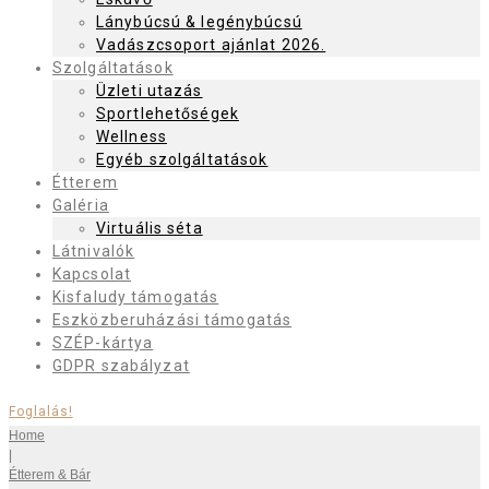
Lánybúcsú & legénybúcsú
Vadászcsoport ajánlat 2026.
Szolgáltatások
Üzleti utazás
Sportlehetőségek
Wellness
Egyéb szolgáltatások
Étterem
Galéria
Virtuális séta
Látnivalók
Kapcsolat
Kisfaludy támogatás
Eszközberuházási támogatás
SZÉP-kártya
GDPR szabályzat
Foglalás!
Home
|
Étterem & Bár