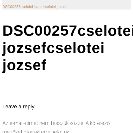
|
DSC00257cselotei jozsefcselotei jozsef
DSC00257cselote
jozsefcselotei
jozsef
Leave a reply
Az e-mail-címet nem tesszük közzé.
A kötelező
mezőket
*
karakterrel jelöltük