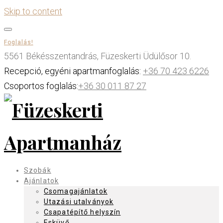
Skip to content
Foglalás!
5561 Békésszentandrás, Füzeskerti Üdülősor 10.
Recepció, egyéni apartmanfoglalás:
+36 70 423 6226
Csoportos foglalás:
+36 30 011 87 27
Szobák
Ajánlatok
Csomagajánlatok
Utazási utalványok
Csapatépítő helyszín
Esküvő