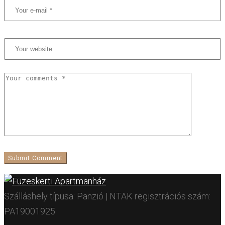
Szálláshely típusa: Panzió | NTAK regisztrációs szám:
PA19001925