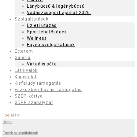
Lánybúcsú & legénybúcsú
Vadászcsoport ajánlat 2026.
Szolgáltatások
Üzleti utazás
Sportlehetőségek
Wellness
Egyéb szolgáltatások
Étterem
Galéria
Virtuális séta
Látnivalók
Kapcsolat
Kisfaludy támogatás
Eszközberuházási támogatás
SZÉP-kártya
GDPR szabályzat
Foglalás!
Home
|
Egyéb szolgáltatások