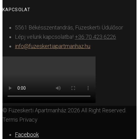
KAPCSOLAT
5561 Békésszentandrás, Füzeskerti Üdülősor
Lépj velünk kapcsolatba!
+36 70 423 6226
info@fuzeskertiapartmanhaz.hu
© Füzeskerti Apartmanház 2026 All Right Reserved.
Terms Privacy
Facebook