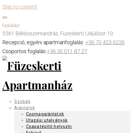
Skip to content
Foglalás!
5561 Békésszentandrás, Füzeskerti Üdülősor 10.
Recepció, egyéni apartmanfoglalás:
+36 70 423 6226
Csoportos foglalás:
+36 30 011 87 27
Szobák
Ajánlatok
Csomagajánlatok
Utazási utalványok
Csapatépítő helyszín
Esküvő