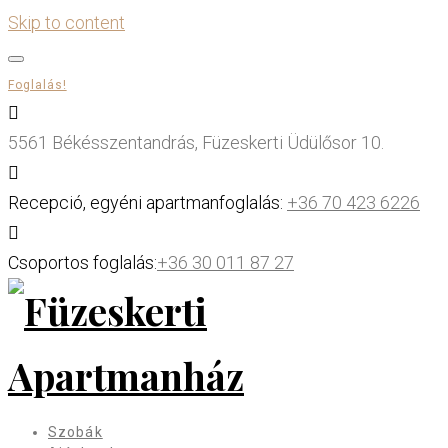
Skip to content
Foglalás!
5561 Békésszentandrás, Füzeskerti Üdülősor 10.
Recepció, egyéni apartmanfoglalás:
+36 70 423 6226
Csoportos foglalás:
+36 30 011 87 27
Szobák