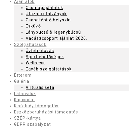
Ajánlatok
Csomagajánlatok
Utazási utalványok
Csapatépítő helyszín
Esküvő
Lánybúcsú & legénybúcsú
Vadászcsoport ajánlat 2026.
Szolgáltatások
Üzleti utazás
Sportlehetőségek
Wellness
Egyéb szolgáltatások
Étterem
Galéria
Virtuális séta
Látnivalók
Kapcsolat
Kisfaludy támogatás
Eszközberuházási támogatás
SZÉP-kártya
GDPR szabályzat