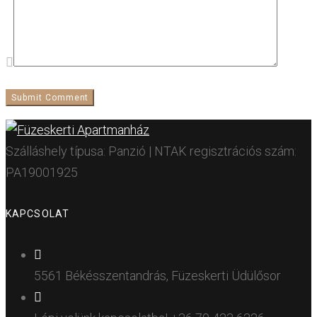
Szálláshely típusa: Panzió | NTAK regisztrációs szám:
PA19001925
KAPCSOLAT
5561 Békésszentandrás, Füzeskerti Üdülősor