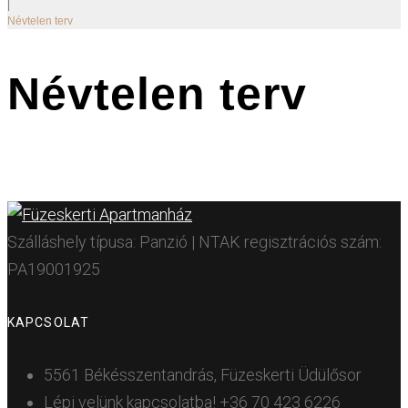
|
Névtelen terv
Névtelen terv
Szálláshely típusa: Panzió | NTAK regisztrációs szám:
PA19001925
KAPCSOLAT
5561 Békésszentandrás, Füzeskerti Üdülősor
Lépj velünk kapcsolatba!
+36 70 423 6226