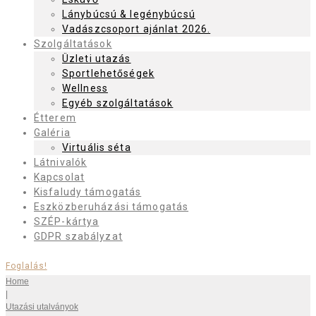
Lánybúcsú & legénybúcsú
Vadászcsoport ajánlat 2026.
Szolgáltatások
Üzleti utazás
Sportlehetőségek
Wellness
Egyéb szolgáltatások
Étterem
Galéria
Virtuális séta
Látnivalók
Kapcsolat
Kisfaludy támogatás
Eszközberuházási támogatás
SZÉP-kártya
GDPR szabályzat
Foglalás!
Home
|
Utazási utalványok