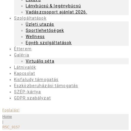
Lánybúcsú & legénybúcsú
Vadászcsoport ajánlat 2026.
Szolgáltatások
Üzleti utazás
Sportlehetőségek
Wellness
Egyéb szolgáltatások
Étterem
Galéria
Virtuális séta
Látnivalók
Kapcsolat
Kisfaludy támogatás
Eszközberuházási támogatás
SZÉP-kártya
GDPR szabályzat
Foglalás!
Home
|
R5C_9157