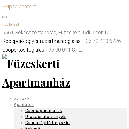
Skip to content
Foglalás!
5561 Békésszentandrás, Füzeskerti Üdülősor 10.
Recepció, egyéni apartmanfoglalás:
+36 70 423 6226
Csoportos foglalás:
+36 30 011 87 27
Szobák
Ajánlatok
Csomagajánlatok
Utazási utalványok
Csapatépítő helyszín
Esküvő