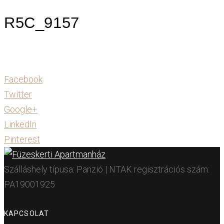
R5C_9157
Facebook
Twitter
Google+
LinkedIn
Pinterest
Szálláshely típusa: Panzió | NTAK regisztrációs szám:
PA19001925
KAPCSOLAT