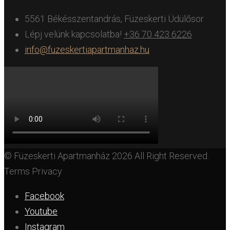
5561 Békésszentandrás, Füzeskerti Üdülősor
Lépj velünk kapcsolatba!
+36 70 423 6226
info@fuzeskertiapartmanhaz.hu
© Füzeskerti Apartmanház 2026 All Right Reserved.
Terms Privacy
Facebook
Youtube
Instagram