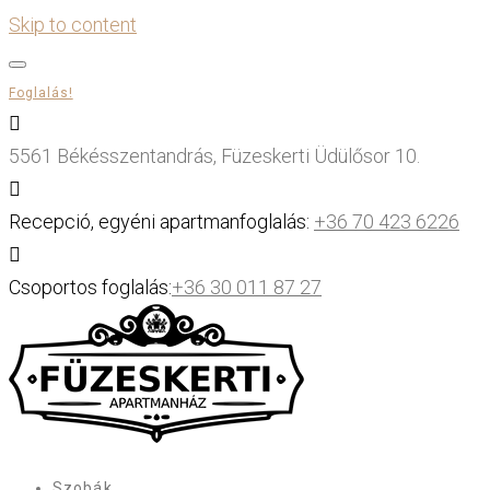
Skip to content
Foglalás!
5561 Békésszentandrás, Füzeskerti Üdülősor 10.
Recepció, egyéni apartmanfoglalás:
+36 70 423 6226
Csoportos foglalás:
+36 30 011 87 27
Szobák