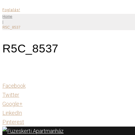
Foglalás!
Home
|
R5C_8537
R5C_8537
Facebook
Twitter
Google+
LinkedIn
Pinterest