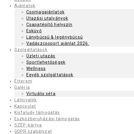
Ajánlatok
Csomagajánlatok
Utazási utalványok
Csapatépítő helyszín
Esküvő
Lánybúcsú & legénybúcsú
Vadászcsoport ajánlat 2026.
Szolgáltatások
Üzleti utazás
Sportlehetőségek
Wellness
Egyéb szolgáltatások
Étterem
Galéria
Virtuális séta
Látnivalók
Kapcsolat
Kisfaludy támogatás
Eszközberuházási támogatás
SZÉP-kártya
GDPR szabályzat