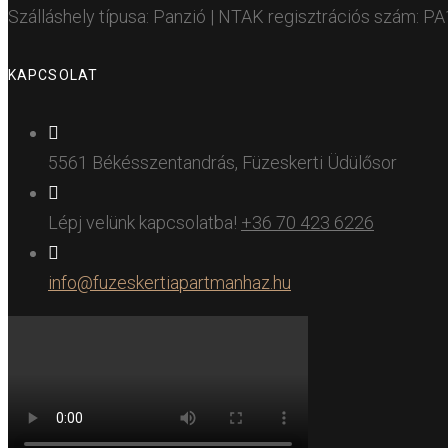
Szálláshely típusa: Panzió | NTAK regisztrációs szám: 
KAPCSOLAT
5561 Békésszentandrás, Füzeskerti Üdülősor
Lépj velünk kapcsolatba!
+36 70 423 6226
info@fuzeskertiapartmanhaz.hu