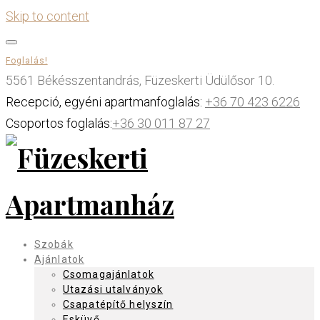
Skip to content
Foglalás!
5561 Békésszentandrás, Füzeskerti Üdülősor 10.
Recepció, egyéni apartmanfoglalás:
+36 70 423 6226
Csoportos foglalás:
+36 30 011 87 27
Szobák
Ajánlatok
Csomagajánlatok
Utazási utalványok
Csapatépítő helyszín
Esküvő