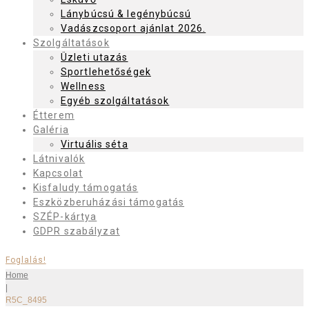
Lánybúcsú & legénybúcsú
Vadászcsoport ajánlat 2026.
Szolgáltatások
Üzleti utazás
Sportlehetőségek
Wellness
Egyéb szolgáltatások
Étterem
Galéria
Virtuális séta
Látnivalók
Kapcsolat
Kisfaludy támogatás
Eszközberuházási támogatás
SZÉP-kártya
GDPR szabályzat
Foglalás!
Home
|
R5C_8495