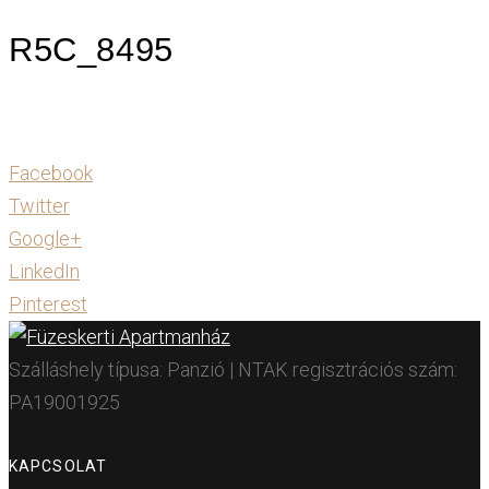
R5C_8495
Facebook
Twitter
Google+
LinkedIn
Pinterest
Szálláshely típusa: Panzió | NTAK regisztrációs szám:
PA19001925
KAPCSOLAT