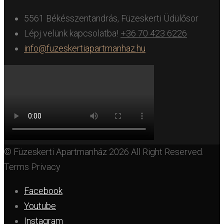
5561 Békésszentandrás, Füzeskerti Üdülősor
Lépj velünk kapcsolatba!
+36 70 423 6226
info@fuzeskertiapartmanhaz.hu
© Füzeskerti Apartmanház 2026 All Right Reserved.
Terms Privacy
Facebook
Youtube
Instagram