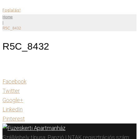
Foglalás!
Home
|
R5C_8432
R5C_8432
Facebook
Twitter
Google+
LinkedIn
Pinterest
Szálláshely típusa: Panzió | NTAK regisztrációs szám: