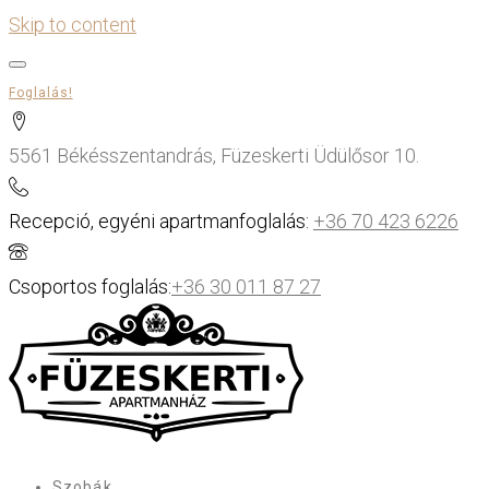
Skip to content
Foglalás!
5561 Békésszentandrás, Füzeskerti Üdülősor 10.
Recepció, egyéni apartmanfoglalás:
+36 70 423 6226
Csoportos foglalás:
+36 30 011 87 27
Szobák