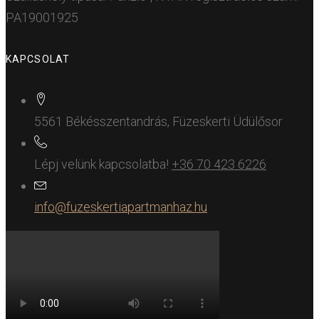
PA19001925
KAPCSOLAT
5561 Békésszentandrás, Füzeskerti Üdülősor
Lépj velünk kapcsolatba!
+36 70 423 6226
info@fuzeskertiapartmanhaz.hu