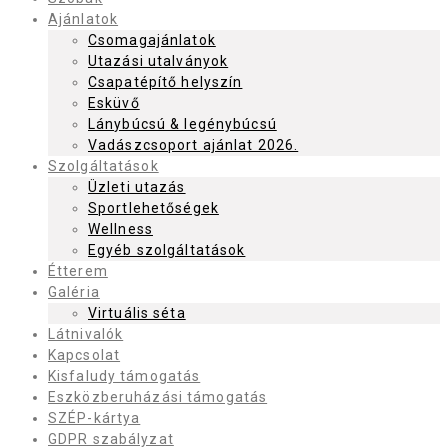
Ajánlatok
Csomagajánlatok
Utazási utalványok
Csapatépítő helyszín
Esküvő
Lánybúcsú & legénybúcsú
Vadászcsoport ajánlat 2026.
Szolgáltatások
Üzleti utazás
Sportlehetőségek
Wellness
Egyéb szolgáltatások
Étterem
Galéria
Virtuális séta
Látnivalók
Kapcsolat
Kisfaludy támogatás
Eszközberuházási támogatás
SZÉP-kártya
GDPR szabályzat