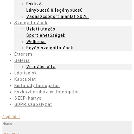
Esküvő
Lánybúcsú & legénybúcsú
Vadászcsoport ajánlat 2026.
Szolgáltatások
Üzleti utazás
Sportlehetőségek
Wellness
Egyéb szolgáltatások
Étterem
Galéria
Virtuális séta
Látnivalók
Kapcsolat
Kisfaludy támogatás
Eszközberuházási támogatás
SZÉP-kártya
GDPR szabályzat
Foglalás!
Home
|