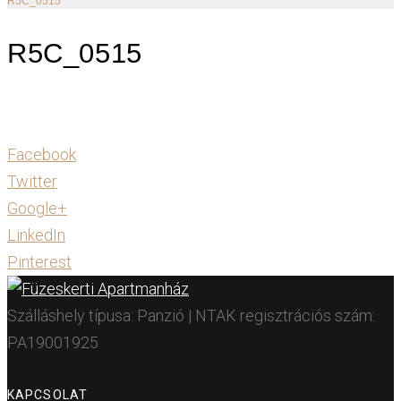
R5C_0515
R5C_0515
Facebook
Twitter
Google+
LinkedIn
Pinterest
Szálláshely típusa: Panzió | NTAK regisztrációs szám:
PA19001925
KAPCSOLAT