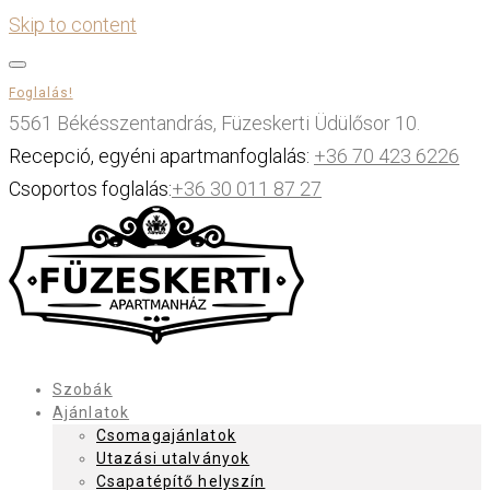
Skip to content
Foglalás!
5561 Békésszentandrás, Füzeskerti Üdülősor 10.
Recepció, egyéni apartmanfoglalás:
+36 70 423 6226
Csoportos foglalás:
+36 30 011 87 27
Szobák
Ajánlatok
Csomagajánlatok
Utazási utalványok
Csapatépítő helyszín