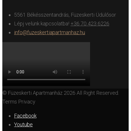
5561 Békésszentandrás, Füzeskerti Üdülősor
Lépj velünk kapcsolatba!
+36 70 423 6226
info@fuzeskertiapartmanhaz.hu
© Füzeskerti Apartmanház 2026 All Right Reserved.
Terms Privacy
Facebook
Youtube