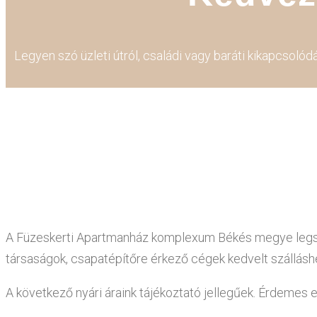
Legyen szó üzleti útról, családi vagy baráti kikapcsoló
A Füzeskerti Apartmanház komplexum Békés megye legszeb
társaságok, csapatépítőre érkező cégek kedvelt szállásh
A következő nyári áraink tájékoztató jellegűek. Érdemes e