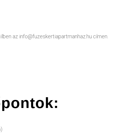
mailben az info@fuzeskertiapartmanhaz.hu címen.
őpontok:
)