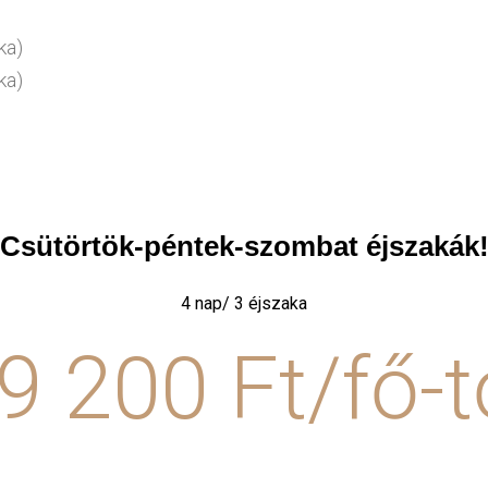
ka)
ka)
Csütörtök-péntek-szombat éjszakák
4 nap/ 3 éjszaka
9 200 Ft/fő-t