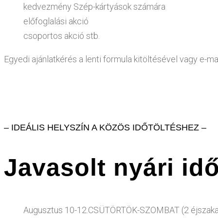
kedvezmény Szép-kártyások számára
előfoglalási akció
csoportos akció stb.
Egyedi ajánlatkérés a lenti formula kitöltésével vagy e-
– IDEÁLIS HELYSZÍN A KÖZÖS IDŐTÖLTÉSHEZ –
Javasolt nyári id
Augusztus 10-12.CSÜTÖRTÖK-SZOMBAT (2 éjszaka