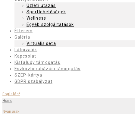
Üzleti utazás
Sportlehetőségek
Wellness
Egyéb szolgáltatások
Étterem
Galéria
Virtuális séta
Látnivalók
Kapcsolat
Kisfaludy támogatás
Eszközberuházási támogatás
SZÉP-kártya
GDPR szabályzat
Foglalás!
Home
|
Nyári árak