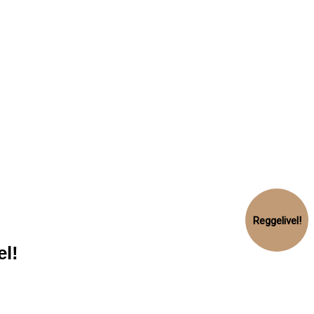
Reggelivel!
l!