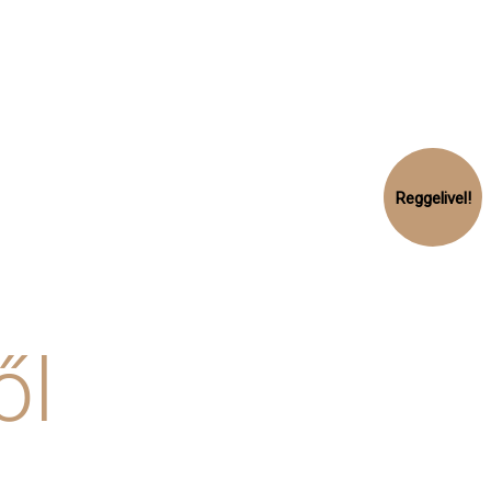
Reggelivel!
!
ől