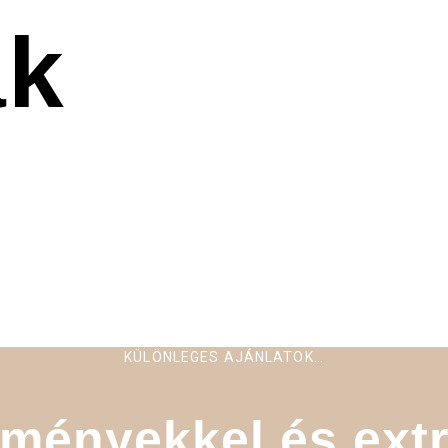
ak
KÜLÖNLEGES AJÁNLATOK…
ményekkel és ext