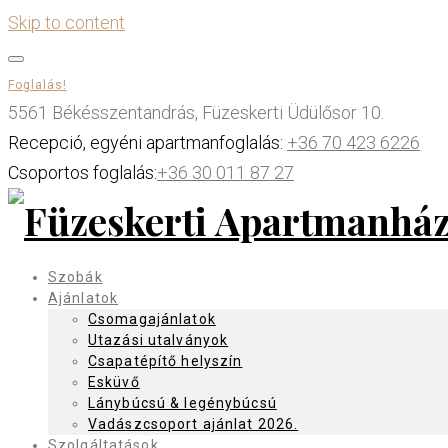
Skip to content
Foglalás!
5561 Békésszentandrás, Füzeskerti Üdülősor 10.
Recepció, egyéni apartmanfoglalás:
+36 70 423 6226
Csoportos foglalás:
+36 30 011 87 27
Szobák
Ajánlatok
Csomagajánlatok
Utazási utalványok
Csapatépítő helyszín
Esküvő
Lánybúcsú & legénybúcsú
Vadászcsoport ajánlat 2026.
Szolgáltatások