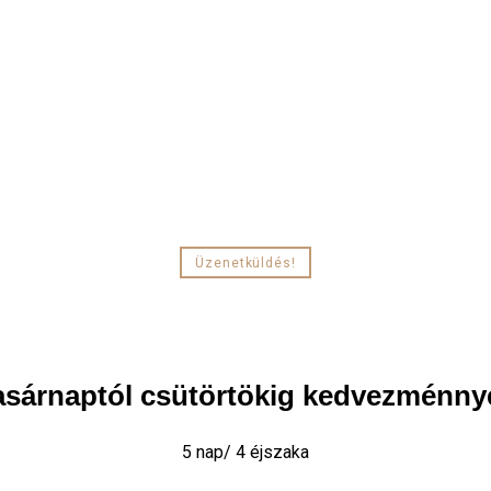
Üzenetküldés!
asárnaptól csütörtökig kedvezménnye
5 nap/ 4 éjszaka