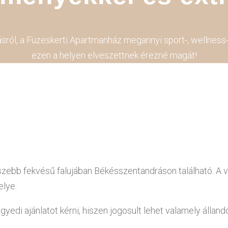
dásról, a Füzeskerti Apartmanház megannyi sport-, wellness-
ezen a helyen elveszettnek érezné magát!
b fekvésű falujában Békésszentandráson található. A víz
elye.
gyedi ajánlatot kérni, hiszen jogosult lehet valamely álla