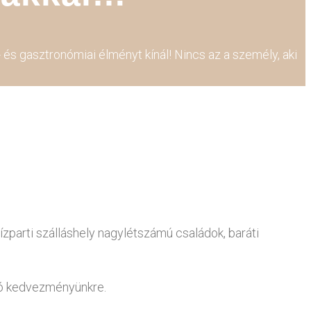
 és gasztronómiai élményt kínál! Nincs az a személy, aki
parti szálláshely nagylétszámú családok, baráti
ndó kedvezményünkre.