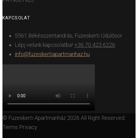
KAPCSOLAT
5561 Békésszentandrás, Füzeskerti Üdülősor
Lépj velünk kapcsolatba!
+36 70 423 6226
info@fuzeskertiapartmanhaz.hu
© Füzeskerti Apartmanház 2026 All Right Reserved.
Terms Privacy