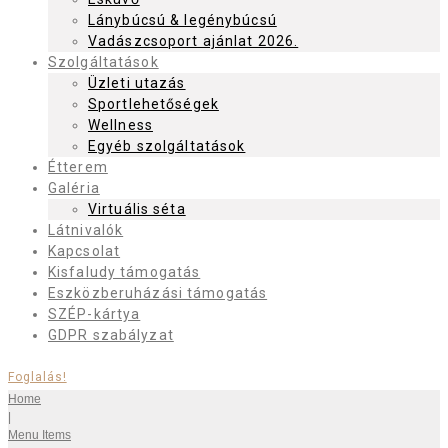
Lánybúcsú & legénybúcsú
Vadászcsoport ajánlat 2026.
Szolgáltatások
Üzleti utazás
Sportlehetőségek
Wellness
Egyéb szolgáltatások
Étterem
Galéria
Virtuális séta
Látnivalók
Kapcsolat
Kisfaludy támogatás
Eszközberuházási támogatás
SZÉP-kártya
GDPR szabályzat
Foglalás!
Home
|
Menu Items