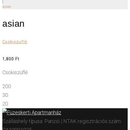
|
asian
asian
Csokiszuflé
1,800 Ft
Csokiszuflé
200
30
20
Szálláshely típusa: Panzió | NTAK regisztrációs szám:
PA19001925