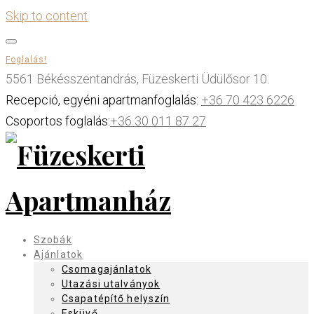
Skip to content
Foglalás!
5561 Békésszentandrás, Füzeskerti Üdülősor 10.
Recepció, egyéni apartmanfoglalás:
+36 70 423 6226
Csoportos foglalás:
+36 30 011 87 27
Szobák
Ajánlatok
Csomagajánlatok
Utazási utalványok
Csapatépítő helyszín
Esküvő