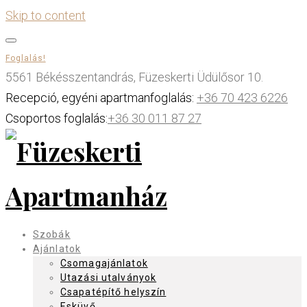
Skip to content
Foglalás!
5561 Békésszentandrás, Füzeskerti Üdülősor 10.
Recepció, egyéni apartmanfoglalás:
+36 70 423 6226
Csoportos foglalás:
+36 30 011 87 27
Szobák
Ajánlatok
Csomagajánlatok
Utazási utalványok
Csapatépítő helyszín
Esküvő