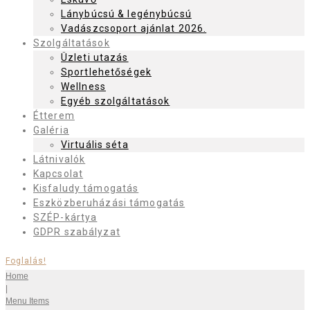
Lánybúcsú & legénybúcsú
Vadászcsoport ajánlat 2026.
Szolgáltatások
Üzleti utazás
Sportlehetőségek
Wellness
Egyéb szolgáltatások
Étterem
Galéria
Virtuális séta
Látnivalók
Kapcsolat
Kisfaludy támogatás
Eszközberuházási támogatás
SZÉP-kártya
GDPR szabályzat
Foglalás!
Home
|
Menu Items