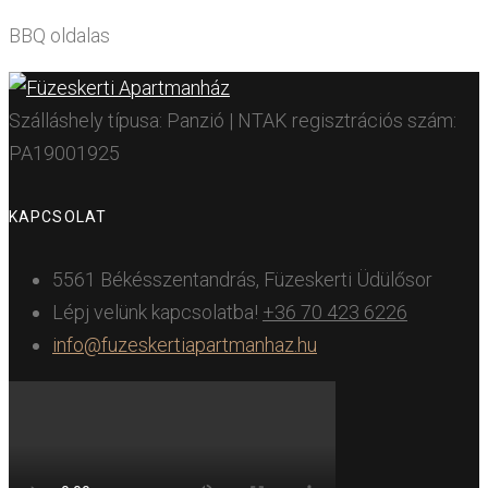
BBQ oldalas
Szálláshely típusa: Panzió | NTAK regisztrációs szám:
PA19001925
KAPCSOLAT
5561 Békésszentandrás, Füzeskerti Üdülősor
Lépj velünk kapcsolatba!
+36 70 423 6226
info@fuzeskertiapartmanhaz.hu