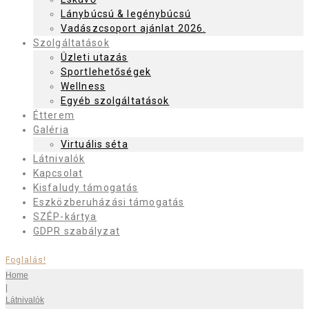
Lánybúcsú & legénybúcsú
Vadászcsoport ajánlat 2026.
Szolgáltatások
Üzleti utazás
Sportlehetőségek
Wellness
Egyéb szolgáltatások
Étterem
Galéria
Virtuális séta
Látnivalók
Kapcsolat
Kisfaludy támogatás
Eszközberuházási támogatás
SZÉP-kártya
GDPR szabályzat
Foglalás!
Home
|
Látnivalók