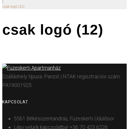
|
csak logó (12)
csak logó (12)
Szálláshely típusa: Panzió | NTAK regisztrációs szám:
PA19001925
KAPCSOLAT
5561 Békésszentandrás, Füzeskerti Üdülősor
Lépj velünk kapcsolatba!
+36 70 423 6226