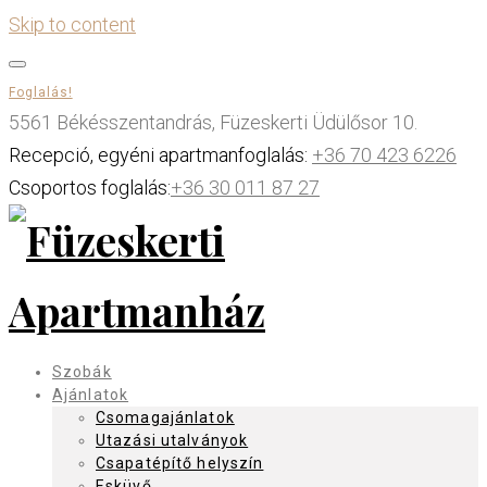
Skip to content
Foglalás!
5561 Békésszentandrás, Füzeskerti Üdülősor 10.
Recepció, egyéni apartmanfoglalás:
+36 70 423 6226
Csoportos foglalás:
+36 30 011 87 27
Szobák
Ajánlatok
Csomagajánlatok
Utazási utalványok
Csapatépítő helyszín
Esküvő