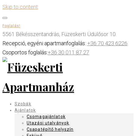
Skip to content
Foglalás!
5561 Békésszentandrás, Füzeskerti Üdülősor 10.
Recepció, egyéni apartmanfoglalás:
+36 70 423 6226
Csoportos foglalás:
+36 30 011 87 27
Szobák
Ajánlatok
Csomagajánlatok
Utazási utalványok
Csapatépítő helyszín
Esküvő