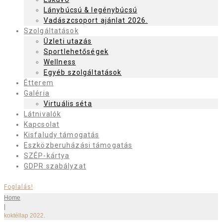
Lánybúcsú & legénybúcsú
Vadászcsoport ajánlat 2026.
Szolgáltatások
Üzleti utazás
Sportlehetőségek
Wellness
Egyéb szolgáltatások
Étterem
Galéria
Virtuális séta
Látnivalók
Kapcsolat
Kisfaludy támogatás
Eszközberuházási támogatás
SZÉP-kártya
GDPR szabályzat
Foglalás!
Home
|
koktéllap 2022.