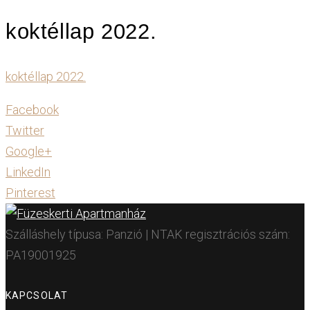
koktéllap 2022.
koktéllap 2022.
Facebook
Twitter
Google+
LinkedIn
Pinterest
Szálláshely típusa: Panzió | NTAK regisztrációs szám:
PA19001925
KAPCSOLAT