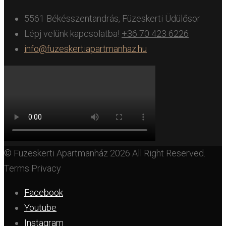
5561 Békésszentandrás, Füzeskerti Üdülősor
Lépj velünk kapcsolatba!
+36 70 423 6226
info@fuzeskertiapartmanhaz.hu
© Füzeskerti Apartmanház 2026 All Right Reserved.
Terms Privacy
Facebook
Youtube
Instagram