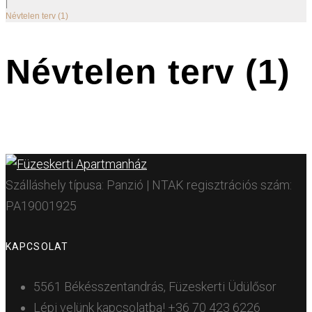
|
Névtelen terv (1)
Névtelen terv (1)
Szálláshely típusa: Panzió | NTAK regisztrációs szám:
PA19001925
KAPCSOLAT
5561 Békésszentandrás, Füzeskerti Üdülősor
Lépj velünk kapcsolatba!
+36 70 423 6226