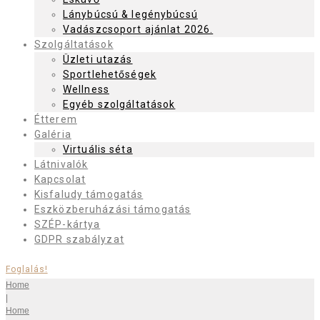
Lánybúcsú & legénybúcsú
Vadászcsoport ajánlat 2026.
Szolgáltatások
Üzleti utazás
Sportlehetőségek
Wellness
Egyéb szolgáltatások
Étterem
Galéria
Virtuális séta
Látnivalók
Kapcsolat
Kisfaludy támogatás
Eszközberuházási támogatás
SZÉP-kártya
GDPR szabályzat
Foglalás!
Home
|
Home