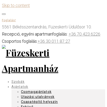
Skip to content
Foglalás!
5561 Békésszentandrás, Füzeskerti Üdülősor 10.
Recepció, egyéni apartmanfoglalás:
+36 70 423 6226
Csoportos foglalás:
+36 30 011 87 27
Szobák
Ajánlatok
Csomagajánlatok
Utazási utalványok
Csapatépítő helyszín
Esküvő