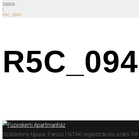
Galéria
|
R5C_0949
R5C_094
Szálláshely típusa: Panzió | NTAK regisztrációs szám: 