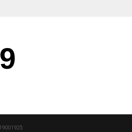
9
PA19001925