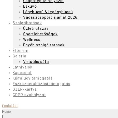
Csapatépítő helyszín
Esküvő
Lánybúcsú & legénybúcsú
Vadászcsoport ajánlat 2026.
Szolgáltatások
Üzleti utazás
Sportlehetőségek
Wellness
Egyéb szolgáltatások
Étterem
Galéria
Virtuális séta
Látnivalók
Kapcsolat
Kisfaludy támogatás
Eszközberuházási támogatás
SZÉP-kártya
GDPR szabályzat
Foglalás!
Home
|