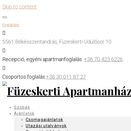
Skip to content
Foglalás!
5561 Békésszentandrás, Füzeskerti Üdülősor 10.
Recepció, egyéni apartmanfoglalás:
+36 70 423 6226
Csoportos foglalás:
+36 30 011 87 27
Szobák
Ajánlatok
Csomagajánlatok
Utazási utalványok