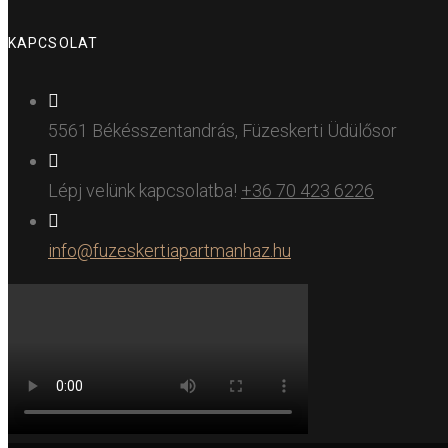
KAPCSOLAT
5561 Békésszentandrás, Füzeskerti Üdülősor
Lépj velünk kapcsolatba!
+36 70 423 6226
info@fuzeskertiapartmanhaz.hu