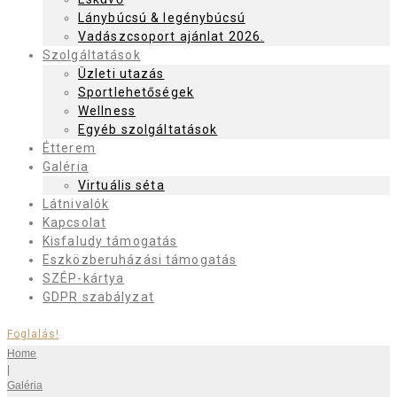
Lánybúcsú & legénybúcsú
Vadászcsoport ajánlat 2026.
Szolgáltatások
Üzleti utazás
Sportlehetőségek
Wellness
Egyéb szolgáltatások
Étterem
Galéria
Virtuális séta
Látnivalók
Kapcsolat
Kisfaludy támogatás
Eszközberuházási támogatás
SZÉP-kártya
GDPR szabályzat
Foglalás!
Home
|
Galéria