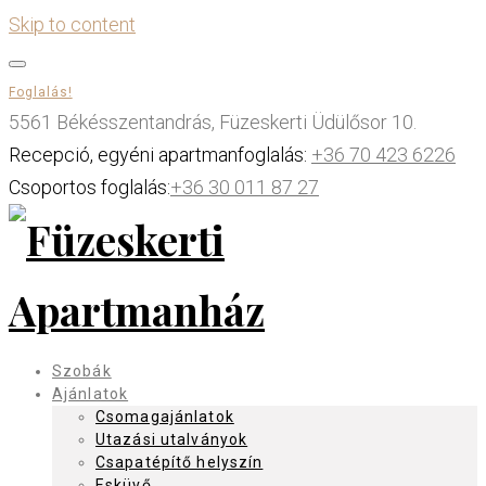
Skip to content
Foglalás!
5561 Békésszentandrás, Füzeskerti Üdülősor 10.
Recepció, egyéni apartmanfoglalás:
+36 70 423 6226
Csoportos foglalás:
+36 30 011 87 27
Szobák
Ajánlatok
Csomagajánlatok
Utazási utalványok
Csapatépítő helyszín
Esküvő