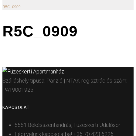
|
R5C_0909
R5C_0909
Szálláshely típusa: Panzió | NTAK regisztrációs szám:
PA19001925
KAPCSOLAT
5561 Békésszentandrás, Füzeskerti Üdülősor
Lépj velünk kapcsolatba!
+36 70 423 6226