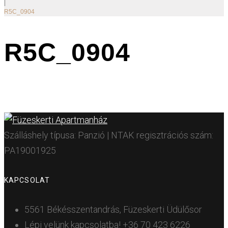
|
R5C_0904
R5C_0904
Szálláshely típusa: Panzió | NTAK regisztrációs szám:
PA19001925
KAPCSOLAT
5561 Békésszentandrás, Füzeskerti Üdülősor
Lépj velünk kapcsolatba!
+36 70 423 6226