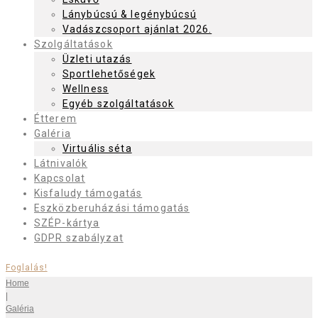
Lánybúcsú & legénybúcsú
Vadászcsoport ajánlat 2026.
Szolgáltatások
Üzleti utazás
Sportlehetőségek
Wellness
Egyéb szolgáltatások
Étterem
Galéria
Virtuális séta
Látnivalók
Kapcsolat
Kisfaludy támogatás
Eszközberuházási támogatás
SZÉP-kártya
GDPR szabályzat
Foglalás!
Home
|
Galéria