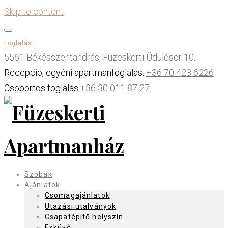
Skip to content
Foglalás!
5561 Békésszentandrás, Füzeskerti Üdülősor 10.
Recepció, egyéni apartmanfoglalás:
+36 70 423 6226
Csoportos foglalás:
+36 30 011 87 27
Szobák
Ajánlatok
Csomagajánlatok
Utazási utalványok
Csapatépítő helyszín
Esküvő