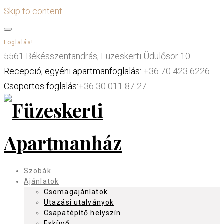
Skip to content
Foglalás!
5561 Békésszentandrás, Füzeskerti Üdülősor 10.
Recepció, egyéni apartmanfoglalás:
+36 70 423 6226
Csoportos foglalás:
+36 30 011 87 27
Szobák
Ajánlatok
Csomagajánlatok
Utazási utalványok
Csapatépítő helyszín
Esküvő