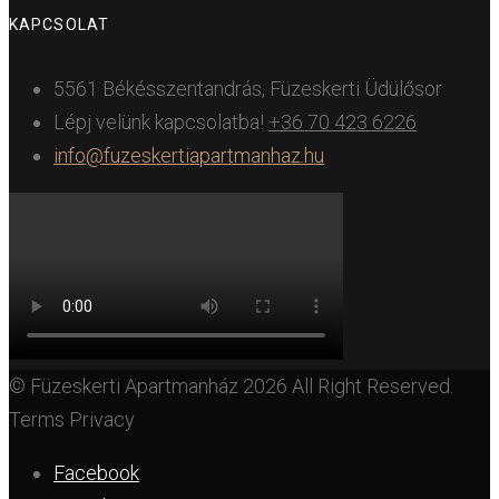
KAPCSOLAT
5561 Békésszentandrás, Füzeskerti Üdülősor
Lépj velünk kapcsolatba!
+36 70 423 6226
info@fuzeskertiapartmanhaz.hu
© Füzeskerti Apartmanház 2026 All Right Reserved.
Terms Privacy
Facebook