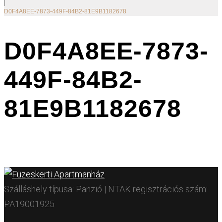
|
D0F4A8EE-7873-449F-84B2-81E9B1182678
D0F4A8EE-7873-
449F-84B2-
81E9B1182678
Szálláshely típusa: Panzió | NTAK regisztrációs szám:
PA19001925