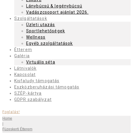
Lánybúcsú & legénybúcsú
Vadászcsoport ajánlat 2026.
Szolgáltatások
Üzleti utazás
Sportlehetőségek
Wellness
Egyéb szolgáltatások
Étterem
Galéria
Virtuális séta
Látnivalók
Kapcsolat
Kisfaludy támogatás
Eszközberuházási támogatás
SZÉP-kártya
GDPR szabályzat
Foglalás!
Home
|
Füzeskerti Étterem