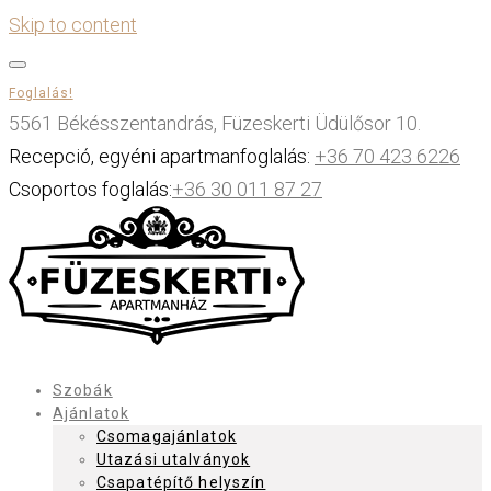
Skip to content
Foglalás!
5561 Békésszentandrás, Füzeskerti Üdülősor 10.
Recepció, egyéni apartmanfoglalás:
+36 70 423 6226
Csoportos foglalás:
+36 30 011 87 27
Szobák
Ajánlatok
Csomagajánlatok
Utazási utalványok
Csapatépítő helyszín