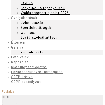
Esküvő
Lánybúcsú & legénybúcsú
Vadászcsoport ajánlat 2026.
Szolgáltatások
Üzleti utazás
Sportlehetőségek
Wellness
Egyéb szolgáltatások
Étterem
Galéria
Virtuális séta
Látnivalók
Kapcsolat
Kisfaludy támogatás
Eszközberuházási támogatás
SZÉP-kártya
GDPR szabályzat
Foglalás!
Home
|