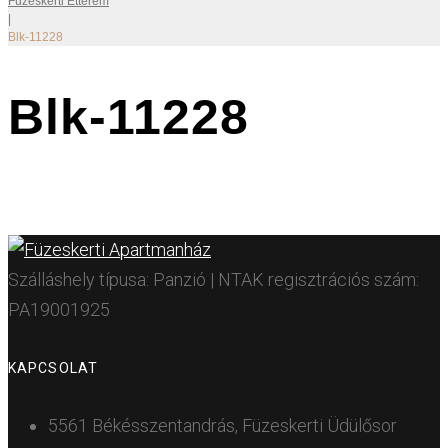
Füzeskerti Étterem
|
Blk-11228
Blk-11228
Szálláshely típusa: Panzió | NTAK regisztrációs szám:
PA19001925
KAPCSOLAT
5561 Békésszentandrás, Füzeskerti Üdülősor