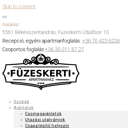
Skip to content
Foglalás!
5561 Békésszentandrás, Füzeskerti Üdülősor 10.
Recepció, egyéni apartmanfoglalás:
+36 70 423 6226
Csoportos foglalás:
+36 30 011 87 27
Szobák
Ajánlatok
Csomagajánlatok
Utazási utalványok
Csapatépítő helyszín