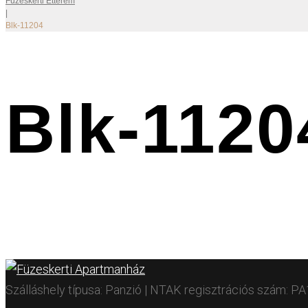
Füzeskerti Étterem
|
Blk-11204
Blk-1120
Szálláshely típusa: Panzió | NTAK regisztrációs szám: 