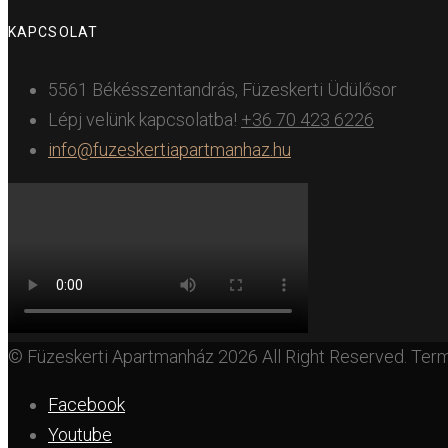
KAPCSOLAT
5561 Békésszentandrás, Füzeskerti Üdülősor
Lépj velünk kapcsolatba!
+36 70 423 6226
info@fuzeskertiapartmanhaz.hu
© Füzeskerti Apartmanház 2026 All Right Reserved. Ter
Facebook
Youtube