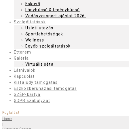
Esküvő
Lánybúcsú & legénybúcsú
Vadászcsoport ajánlat 2026.
Szolgáltatások
Üzleti utazás
Sportlehetőségek
Wellness
Egyéb szolgáltatások
Étterem
Galéria
Virtuális séta
Látnivalók
Kapcsolat
Kisfaludy támogatás
Eszközberuházási támogatás
SZÉP-kártya
GDPR szabályzat
Foglalás!
Home
|