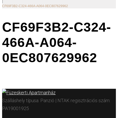
|
CF69F3B2-C324-466A-A064-0EC807629962
CF69F3B2-C324-
466A-A064-
0EC807629962
Szálláshely típusa: Panzió | NTAK regisztrációs szám:
PA19001925