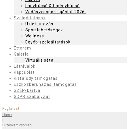
Lánybúcsú & legénybúcsú
Vadászcsoport ajánlat 2026.
Szolgáltatások
Üzleti utazás
Sportlehetőségek
Wellness
Egyéb szolgáltatások
Étterem
Galéria
Virtuális séta
Látnivalók
Kapcsolat
Kisfaludy támogatás
Eszközberuházási támogatás
SZÉP-kártya
GDPR szabályzat
Foglalás!
Home
|
Füzeskerti csomag