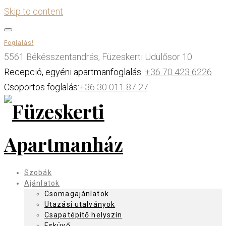
Skip to content
Foglalás!
5561 Békésszentandrás, Füzeskerti Üdülősor 10.
Recepció, egyéni apartmanfoglalás:
+36 70 423 6226
Csoportos foglalás:
+36 30 011 87 27
Szobák
Ajánlatok
Csomagajánlatok
Utazási utalványok
Csapatépítő helyszín
Esküvő