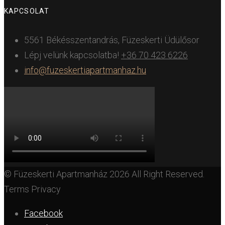
KAPCSOLAT
5561 Békésszentandrás, Füzeskerti Üdülősor
Lépj velünk kapcsolatba!
+36 70 423 6226
info@fuzeskertiapartmanhaz.hu
© Füzeskerti Apartmanház 2026 All Right Reserved.
Terms Privacy
Facebook