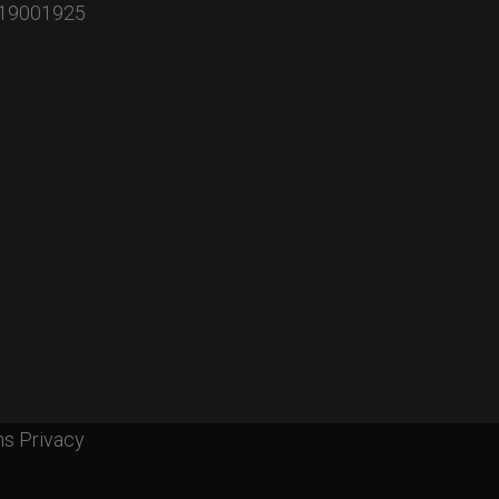
PA19001925
ms Privacy