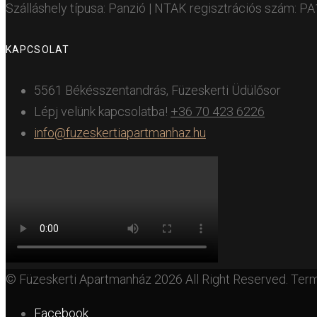
Szálláshely típusa: Panzió | NTAK regisztrációs szám: 
KAPCSOLAT
5561 Békésszentandrás, Füzeskerti Üdülősor
Lépj velünk kapcsolatba!
+36 70 423 6226
info@fuzeskertiapartmanhaz.hu
© Füzeskerti Apartmanház 2026 All Right Reserved. Ter
Facebook