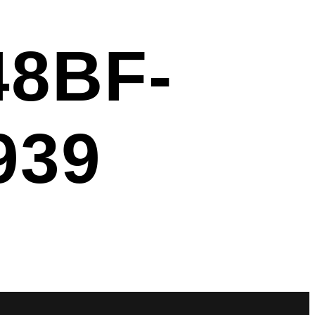
48BF-
939