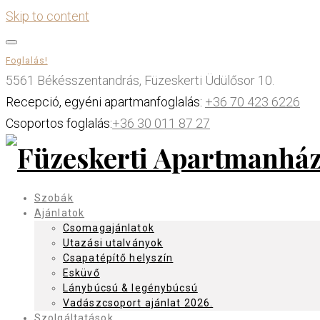
Skip to content
Foglalás!
5561 Békésszentandrás, Füzeskerti Üdülősor 10.
Recepció, egyéni apartmanfoglalás:
+36 70 423 6226
Csoportos foglalás:
+36 30 011 87 27
Szobák
Ajánlatok
Csomagajánlatok
Utazási utalványok
Csapatépítő helyszín
Esküvő
Lánybúcsú & legénybúcsú
Vadászcsoport ajánlat 2026.
Szolgáltatások