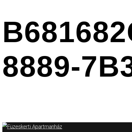
B681682
8889-7B