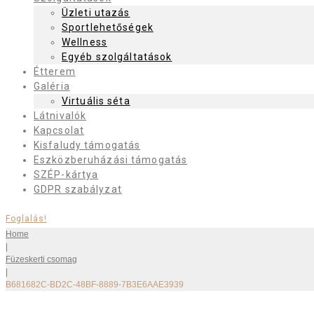
Üzleti utazás
Sportlehetőségek
Wellness
Egyéb szolgáltatások
Étterem
Galéria
Virtuális séta
Látnivalók
Kapcsolat
Kisfaludy támogatás
Eszközberuházási támogatás
SZÉP-kártya
GDPR szabályzat
Foglalás!
Home
|
Füzeskerti csomag
|
B681682C-BD2C-48BF-8889-7B3E6AAE3939