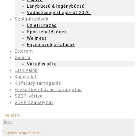
Lánybúcsú & legénybúcsú
Vadászcsoport ajánlat 2026.
Szolgáltatások
Üzleti utazás
Sportlehetőségek
Wellness
Egyéb szolgáltatások
Étterem
Galéria
Virtuális séta
Látnivalók
Kapcsolat
Kisfaludy támogatás
Eszközberuházási támogatás
SZÉP-kártya
GDPR szabályzat
Foglalás!
Home
|
Foglalás megerősítése