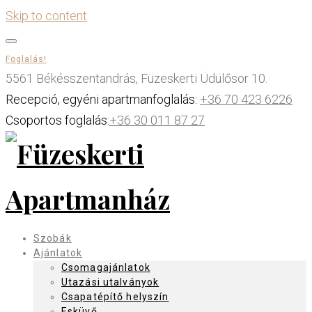
Skip to content
Foglalás!
5561 Békésszentandrás, Füzeskerti Üdülősor 10.
Recepció, egyéni apartmanfoglalás:
+36 70 423 6226
Csoportos foglalás:
+36 30 011 87 27
Szobák
Ajánlatok
Csomagajánlatok
Utazási utalványok
Csapatépítő helyszín
Esküvő