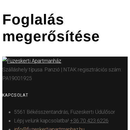
Foglalás
megerősítése
Szálláshely típusa: Panzió | NTAK regisztrációs szám:
PA19001925
KAPCSOLAT
5561 Békésszentandrás, Füzeskerti Üdülősor
Lépj velünk kapcsolatba!
+36 70 423 6226
info@fuzeskertiapartmanhaz.hu