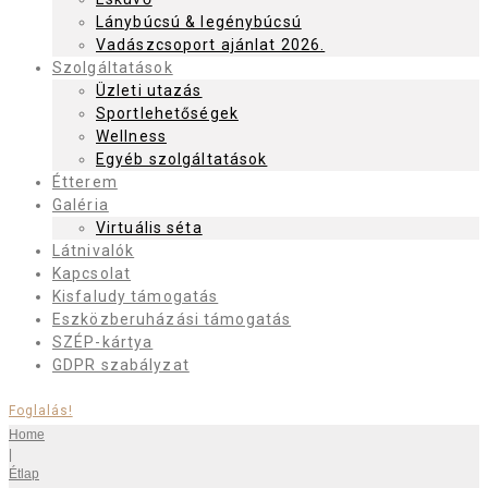
Lánybúcsú & legénybúcsú
Vadászcsoport ajánlat 2026.
Szolgáltatások
Üzleti utazás
Sportlehetőségek
Wellness
Egyéb szolgáltatások
Étterem
Galéria
Virtuális séta
Látnivalók
Kapcsolat
Kisfaludy támogatás
Eszközberuházási támogatás
SZÉP-kártya
GDPR szabályzat
Foglalás!
Home
|
Étlap