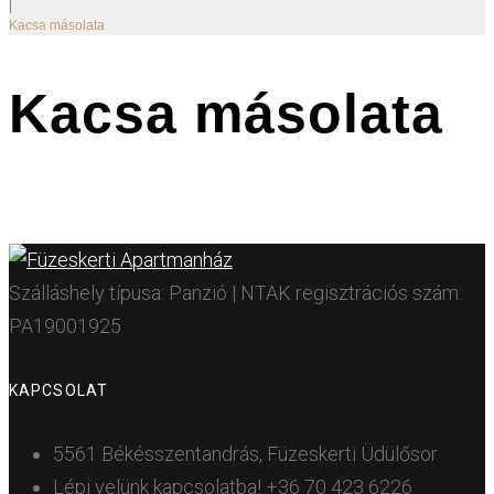
|
Kacsa másolata
Kacsa másolata
Szálláshely típusa: Panzió | NTAK regisztrációs szám:
PA19001925
KAPCSOLAT
5561 Békésszentandrás, Füzeskerti Üdülősor
Lépj velünk kapcsolatba!
+36 70 423 6226