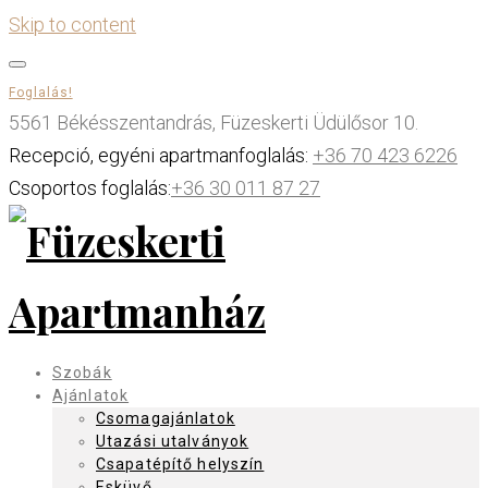
Skip to content
Foglalás!
5561 Békésszentandrás, Füzeskerti Üdülősor 10.
Recepció, egyéni apartmanfoglalás:
+36 70 423 6226
Csoportos foglalás:
+36 30 011 87 27
Szobák
Ajánlatok
Csomagajánlatok
Utazási utalványok
Csapatépítő helyszín
Esküvő