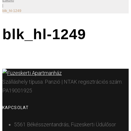
Esküvő
|
blk_hl-1249
blk_hl-1249
Szálláshely típusa: Panzió | NTAK regisztrációs szám:
PA19001925
KAPCSOLAT
5561 Békésszentandrás, Füzeskerti Üdülősor