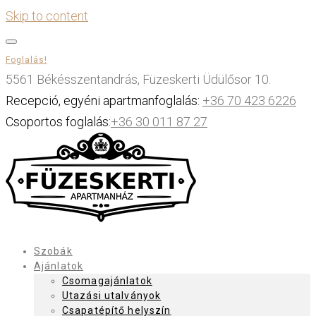
Skip to content
Foglalás!
5561 Békésszentandrás, Füzeskerti Üdülősor 10.
Recepció, egyéni apartmanfoglalás:
+36 70 423 6226
Csoportos foglalás:
+36 30 011 87 27
Szobák
Ajánlatok
Csomagajánlatok
Utazási utalványok
Csapatépítő helyszín