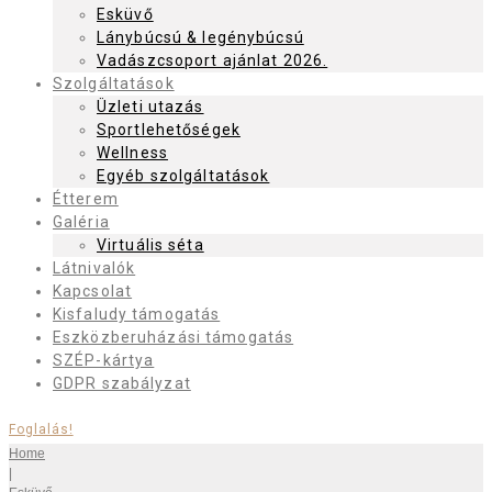
Esküvő
Lánybúcsú & legénybúcsú
Vadászcsoport ajánlat 2026.
Szolgáltatások
Üzleti utazás
Sportlehetőségek
Wellness
Egyéb szolgáltatások
Étterem
Galéria
Virtuális séta
Látnivalók
Kapcsolat
Kisfaludy támogatás
Eszközberuházási támogatás
SZÉP-kártya
GDPR szabályzat
Foglalás!
Home
|