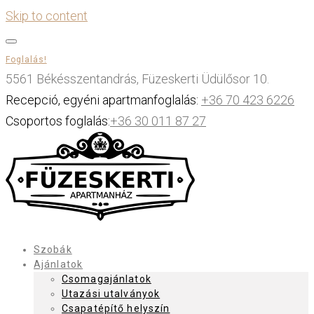
Skip to content
Foglalás!
5561 Békésszentandrás, Füzeskerti Üdülősor 10.
Recepció, egyéni apartmanfoglalás:
+36 70 423 6226
Csoportos foglalás:
+36 30 011 87 27
Szobák
Ajánlatok
Csomagajánlatok
Utazási utalványok
Csapatépítő helyszín