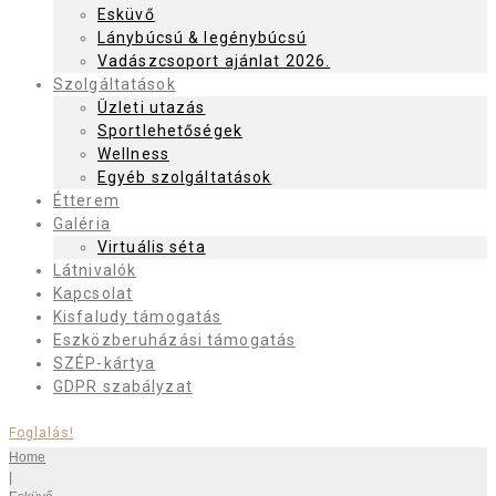
Esküvő
Lánybúcsú & legénybúcsú
Vadászcsoport ajánlat 2026.
Szolgáltatások
Üzleti utazás
Sportlehetőségek
Wellness
Egyéb szolgáltatások
Étterem
Galéria
Virtuális séta
Látnivalók
Kapcsolat
Kisfaludy támogatás
Eszközberuházási támogatás
SZÉP-kártya
GDPR szabályzat
Foglalás!
Home
|