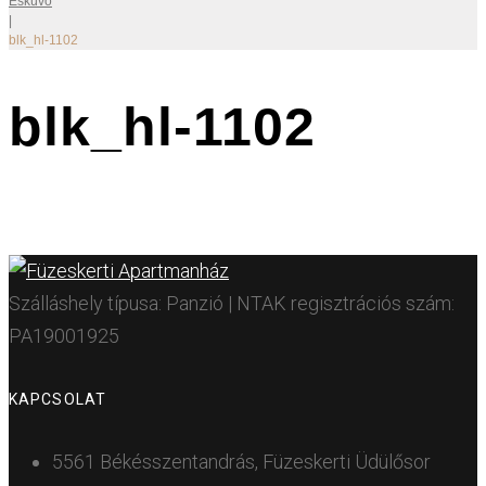
Esküvő
|
blk_hl-1102
blk_hl-1102
Szálláshely típusa: Panzió | NTAK regisztrációs szám:
PA19001925
KAPCSOLAT
5561 Békésszentandrás, Füzeskerti Üdülősor