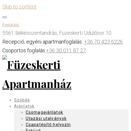
Skip to content
Foglalás!
5561 Békésszentandrás, Füzeskerti Üdülősor 10.
Recepció, egyéni apartmanfoglalás:
+36 70 423 6226
Csoportos foglalás:
+36 30 011 87 27
Szobák
Ajánlatok
Csomagajánlatok
Utazási utalványok
Csapatépítő helyszín
Esküvő