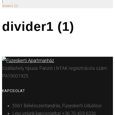
|
divider1 (1)
divider1 (1)
Szálláshely típusa: Panzió | NTAK regisztrációs szám:
PA19001925
KAPCSOLAT
5561 Békésszentandrás, Füzeskerti Üdülősor
Lépj velünk kapcsolatba!
+36 70 423 6226