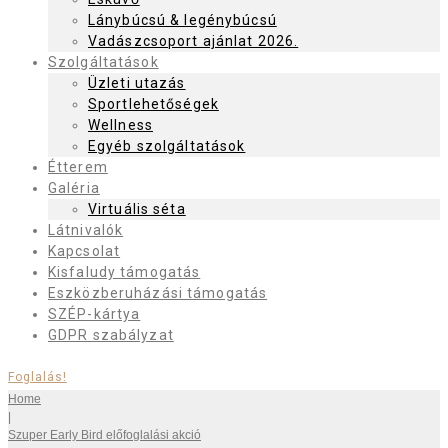
Lánybúcsú & legénybúcsú
Vadászcsoport ajánlat 2026.
Szolgáltatások
Üzleti utazás
Sportlehetőségek
Wellness
Egyéb szolgáltatások
Étterem
Galéria
Virtuális séta
Látnivalók
Kapcsolat
Kisfaludy támogatás
Eszközberuházási támogatás
SZÉP-kártya
GDPR szabályzat
Foglalás!
Home
|
Szuper Early Bird előfoglalási akció