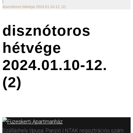
|
disznótoros hétvége 2024.01.10-12. (2)
disznótoros
hétvége
2024.01.10-12.
(2)
Szálláshely típusa: Panzió | NTAK regisztrációs szám: