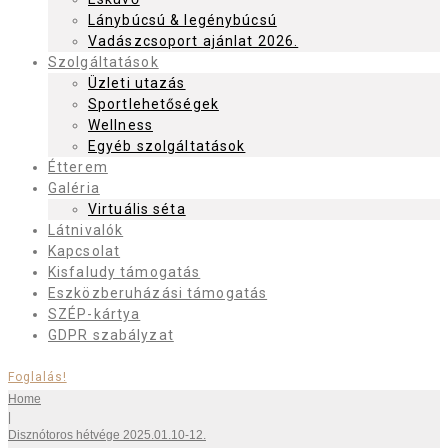
Lánybúcsú & legénybúcsú
Vadászcsoport ajánlat 2026.
Szolgáltatások
Üzleti utazás
Sportlehetőségek
Wellness
Egyéb szolgáltatások
Étterem
Galéria
Virtuális séta
Látnivalók
Kapcsolat
Kisfaludy támogatás
Eszközberuházási támogatás
SZÉP-kártya
GDPR szabályzat
Foglalás!
Home
|
Disznótoros hétvége 2025.01.10-12.