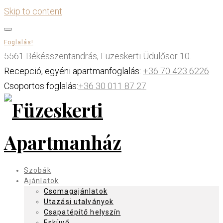
Skip to content
Foglalás!
5561 Békésszentandrás, Füzeskerti Üdülősor 10.
Recepció, egyéni apartmanfoglalás:
+36 70 423 6226
Csoportos foglalás:
+36 30 011 87 27
Szobák
Ajánlatok
Csomagajánlatok
Utazási utalványok
Csapatépítő helyszín
Esküvő