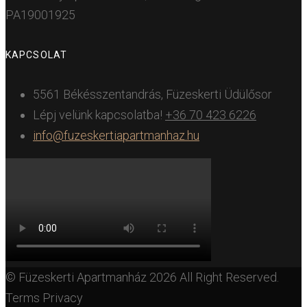
PA19001925
KAPCSOLAT
5561 Békésszentandrás, Füzeskerti Üdülősor
Lépj velünk kapcsolatba!
+36 70 423 6226
info@fuzeskertiapartmanhaz.hu
© Füzeskerti Apartmanház 2026 All Right Reserved.
Terms Privacy