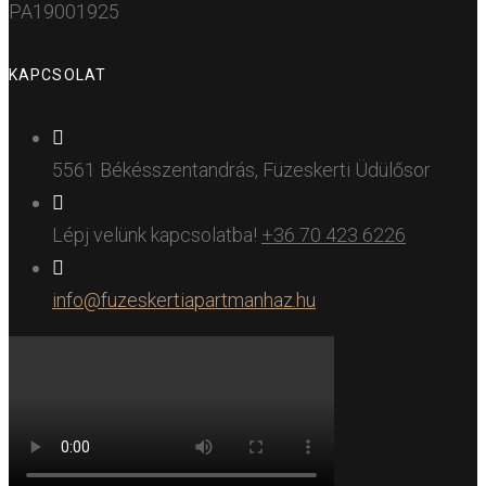
PA19001925
KAPCSOLAT
5561 Békésszentandrás, Füzeskerti Üdülősor
Lépj velünk kapcsolatba!
+36 70 423 6226
info@fuzeskertiapartmanhaz.hu