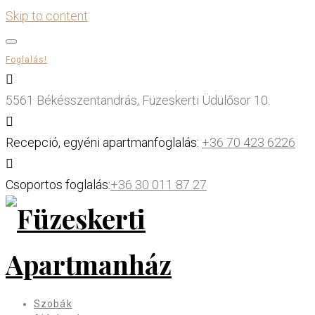
Skip to content
Foglalás!
5561 Békésszentandrás, Füzeskerti Üdülősor 10.
Recepció, egyéni apartmanfoglalás:
+36 70 423 6226
Csoportos foglalás:
+36 30 011 87 27
Szobák