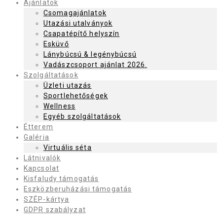
Ajánlatok
Csomagajánlatok
Utazási utalványok
Csapatépítő helyszín
Esküvő
Lánybúcsú & legénybúcsú
Vadászcsoport ajánlat 2026.
Szolgáltatások
Üzleti utazás
Sportlehetőségek
Wellness
Egyéb szolgáltatások
Étterem
Galéria
Virtuális séta
Látnivalók
Kapcsolat
Kisfaludy támogatás
Eszközberuházási támogatás
SZÉP-kártya
GDPR szabályzat