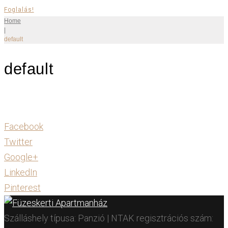
Foglalás!
Home
|
default
default
Facebook
Twitter
Google+
LinkedIn
Pinterest
Szálláshely típusa: Panzió | NTAK regisztrációs szám: