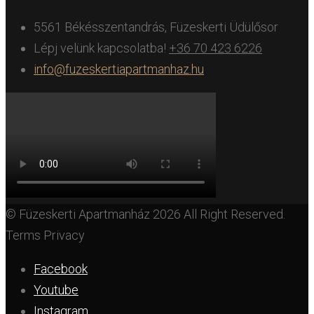
5561 Békésszentandrás, Füzeskerti Üdülősor
Lépj velünk kapcsolatba!
+36 70 423 6226
info@fuzeskertiapartmanhaz.hu
© Füzeskerti Apartmanház 2026 All Right Reserved.
Terms Privacy
Facebook
Youtube
Instagram