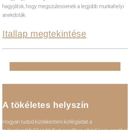
hagyjátok, hogy megszülessenek a legjobb munkahelyi
anekdoták.
Itallap megtekintése
A tökéletes helyszín
Hogyan tudod kizökkenteni kollégáidat a