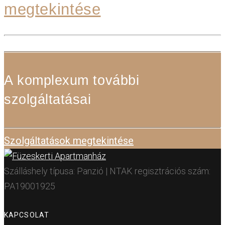
megtekintése
A komplexum további
szolgáltatásai
Szolgáltatások megtekintése
Szálláshely típusa: Panzió | NTAK regisztrációs szám:
PA19001925
KAPCSOLAT