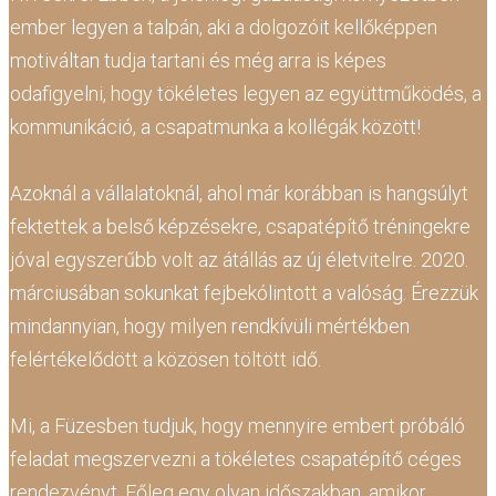
ember legyen a talpán, aki a dolgozóit kellőképpen
motiváltan tudja tartani és még arra is képes
odafigyelni, hogy tökéletes legyen az együttműködés, a
kommunikáció, a csapatmunka a kollégák között!
Azoknál a vállalatoknál, ahol már korábban is hangsúlyt
fektettek a belső képzésekre, csapatépítő tréningekre
jóval egyszerűbb volt az átállás az új életvitelre. 2020.
márciusában sokunkat fejbekólintott a valóság. Érezzük
mindannyian, hogy milyen rendkívüli mértékben
felértékelődött a közösen töltött idő.
Mi, a Füzesben tudjuk, hogy mennyire embert próbáló
feladat megszervezni a tökéletes csapatépítő céges
rendezvényt. Főleg egy olyan időszakban, amikor