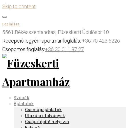
Skip to content
Foglalás!
5561 Békésszentandrás, Füzeskerti Üdülősor 10.
Recepció, egyéni apartmanfoglalás:
+36 70 423 6226
Csoportos foglalás:
+36 30 011 87 27
Szobák
Ajánlatok
Csomagajánlatok
Utazási utalványok
Csapatépítő helyszín
Esküvő