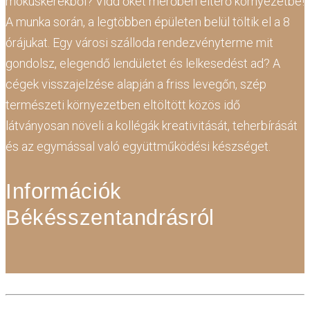
mókuskerékből? Vidd őket merőben eltérő környezetbe!
A munka során, a legtöbben épületen belül töltik el a 8
órájukat. Egy városi szálloda rendezvényterme mit
gondolsz, elegendő lendületet és lelkesedést ad? A
cégek visszajelzése alapján a friss levegőn, szép
természeti környezetben eltöltött közös idő
látványosan növeli a kollégák kreativitását, teherbírását
és az egymással való együttműködési készséget.
Információk
Békésszentandrásról