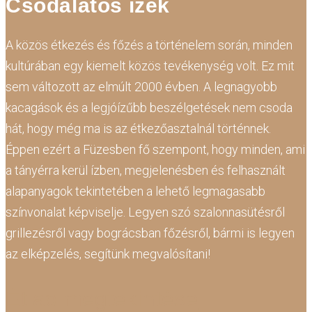
Csodálatos ízek
A közös étkezés és főzés a történelem során, minden
kultúrában egy kiemelt közös tevékenység volt. Ez mit
sem változott az elmúlt 2000 évben. A legnagyobb
kacagások és a legjóízűbb beszélgetések nem csoda
hát, hogy még ma is az étkezőasztalnál történnek.
Éppen ezért a Füzesben fő szempont, hogy minden, ami
a tányérra kerül ízben, megjelenésben és felhasznált
alapanyagok tekintetében a lehető legmagasabb
színvonalat képviselje. Legyen szó szalonnasütésről
grillezésről vagy bográcsban főzésről, bármi is legyen
az elképzelés, segítünk megvalósítani!
Étlap megtekintése