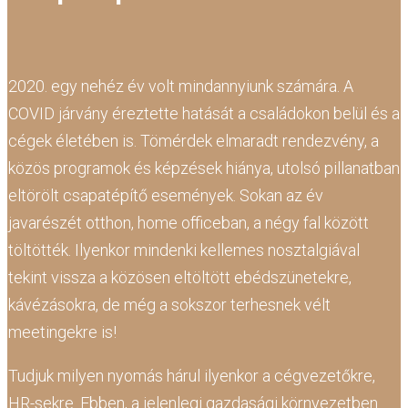
2020. egy nehéz év volt mindannyiunk számára. A
COVID járvány éreztette hatását a családokon belül és a
cégek életében is. Tömérdek elmaradt rendezvény, a
közös programok és képzések hiánya, utolsó pillanatban
eltörölt csapatépítő események. Sokan az év
javarészét otthon, home officeban, a négy fal között
töltötték. Ilyenkor mindenki kellemes nosztalgiával
tekint vissza a közösen eltöltött ebédszünetekre,
kávézásokra, de még a sokszor terhesnek vélt
meetingekre is!
Tudjuk milyen nyomás hárul ilyenkor a cégvezetőkre,
HR-sekre. Ebben, a jelenlegi gazdasági környezetben