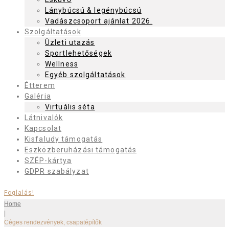
Lánybúcsú & legénybúcsú
Vadászcsoport ajánlat 2026.
Szolgáltatások
Üzleti utazás
Sportlehetőségek
Wellness
Egyéb szolgáltatások
Étterem
Galéria
Virtuális séta
Látnivalók
Kapcsolat
Kisfaludy támogatás
Eszközberuházási támogatás
SZÉP-kártya
GDPR szabályzat
Foglalás!
Home
|
Céges rendezvények, csapatépítők