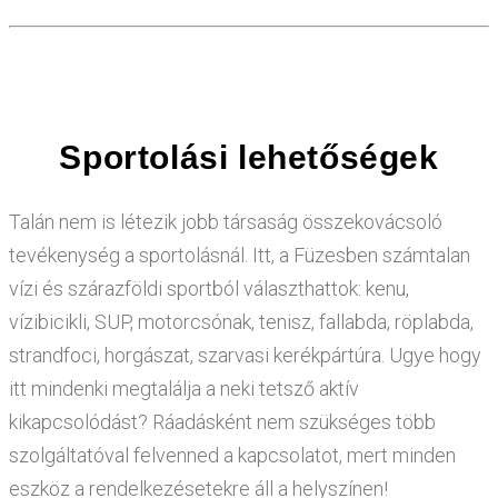
Sportolási lehetőségek
Talán nem is létezik jobb társaság összekovácsoló
tevékenység a sportolásnál. Itt, a Füzesben számtalan
vízi és szárazföldi sportból választhattok: kenu,
vízibicikli, SUP, motorcsónak, tenisz, fallabda, röplabda,
strandfoci, horgászat, szarvasi kerékpártúra. Ugye hogy
itt mindenki megtalálja a neki tetsző aktív
kikapcsolódást? Ráadásként nem szükséges több
szolgáltatóval felvenned a kapcsolatot, mert minden
eszköz a rendelkezésetekre áll a helyszínen!