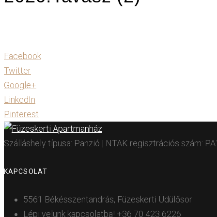
Facebook
Twitter
Google+
LinkedIn
Pinterest
Szálláshely típusa: Panzió | NTAK regisztrációs szám: 
KAPCSOLAT
5561 Békésszentandrás, Füzeskerti Üdülősor
Lépj velünk kapcsolatba!
+36 70 423 6226