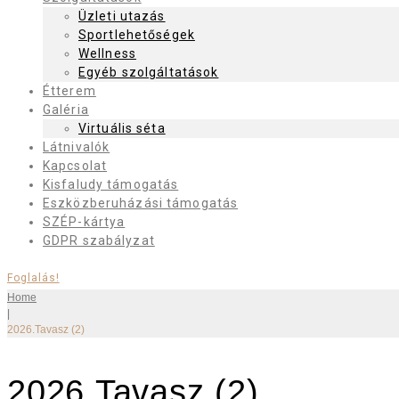
Üzleti utazás
Sportlehetőségek
Wellness
Egyéb szolgáltatások
Étterem
Galéria
Virtuális séta
Látnivalók
Kapcsolat
Kisfaludy támogatás
Eszközberuházási támogatás
SZÉP-kártya
GDPR szabályzat
Foglalás!
Home
|
2026.Tavasz (2)
2026.Tavasz (2)