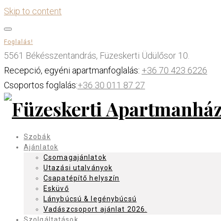
Skip to content
Foglalás!
5561 Békésszentandrás, Füzeskerti Üdülősor 10.
Recepció, egyéni apartmanfoglalás:
+36 70 423 6226
Csoportos foglalás:
+36 30 011 87 27
Szobák
Ajánlatok
Csomagajánlatok
Utazási utalványok
Csapatépítő helyszín
Esküvő
Lánybúcsú & legénybúcsú
Vadászcsoport ajánlat 2026.
Szolgáltatások