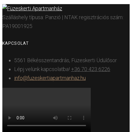
Szálláshely típusa: Panzió | NTAK regisztrációs szám:
PA19001925
KAPCSOLAT
5561 Békésszentandrás, Füzeskerti Üdülősor
Lépj velünk kapcsolatba!
+36 70 423 6226
info@fuzeskertiapartmanhaz.hu