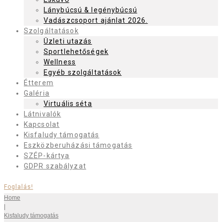
Lánybúcsú & legénybúcsú
Vadászcsoport ajánlat 2026.
Szolgáltatások
Üzleti utazás
Sportlehetőségek
Wellness
Egyéb szolgáltatások
Étterem
Galéria
Virtuális séta
Látnivalók
Kapcsolat
Kisfaludy támogatás
Eszközberuházási támogatás
SZÉP-kártya
GDPR szabályzat
Foglalás!
Home
|
Kisfaludy támogatás