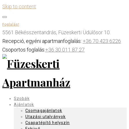
Skip to content
Foglalás!
5561 Békésszentandrás, Füzeskerti Üdülősor 10.
Recepció, egyéni apartmanfoglalás:
+36 70 423 6226
Csoportos foglalás:
+36 30 011 87 27
Szobák
Ajánlatok
Csomagajánlatok
Utazási utalványok
Csapatépítő helyszín
Esküvő