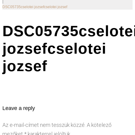
|
DSC05735cselotei jozsefcselotei jozsef
DSC05735cselote
jozsefcselotei
jozsef
Leave a reply
Az e-mail-címet nem tesszük közzé.
A kötelező
mezőket
*
karakterrel jelöltük