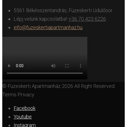
5561 Békésszentandrás, Füzeskerti Üdülősor
Lépj velünk kapcsolatba!
+36 70 423 6226
info@fuzeskertiapartmanhaz.hu
© Füzeskerti Apartmanház 2026 All Right Reserved.
Terms Privacy
Facebook
Youtube
Instagram