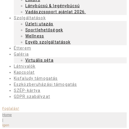
Lánybúcsú & legénybúcsú
Vadászcsoport ajánlat 2026.
Szolgáltatások
Üzleti utazás
Sportlehetőségek
Wellness
Egyéb szolgáltatások
Étterem
Galéria
Virtuális séta
Látnivalók
Kapcsolat
Kisfaludy támogatás
Eszközberuházási támogatás
SZÉP-kártya
GDPR szabályzat
Foglalás!
Home
|
igen