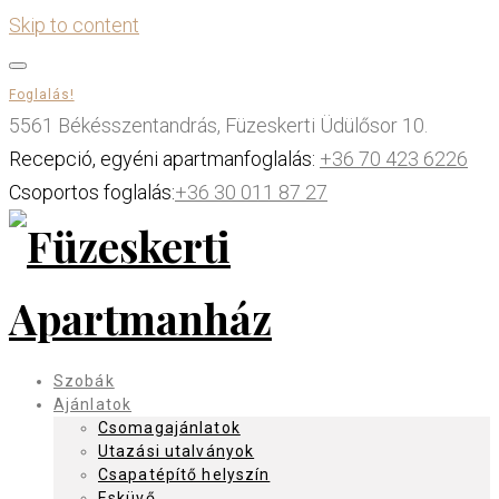
Skip to content
Foglalás!
5561 Békésszentandrás, Füzeskerti Üdülősor 10.
Recepció, egyéni apartmanfoglalás:
+36 70 423 6226
Csoportos foglalás:
+36 30 011 87 27
Szobák
Ajánlatok
Csomagajánlatok
Utazási utalványok
Csapatépítő helyszín
Esküvő