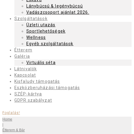
Lánybúcsú & legénybúcsú
Vadászcsoport ajánlat 2026.
Szolgáltatások
Üzleti utazás
Sportlehetőségek
Wellness
Egyéb szolgáltatások
Étterem
Galéria
Virtuális séta
Látnivalók
Kapcsolat
Kisfaludy támogatás
Eszközberuházási támogatás
SZÉP-kártya
GDPR szabályzat
Foglalás!
Home
|
Étterem & Bár