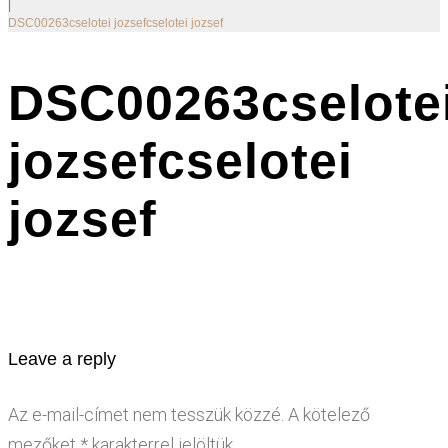
|
DSC00263cselotei jozsefcselotei jozsef
DSC00263cselote
jozsefcselotei
jozsef
Leave a reply
Az e-mail-címet nem tesszük közzé.
A kötelező
mezőket
*
karakterrel jelöltük