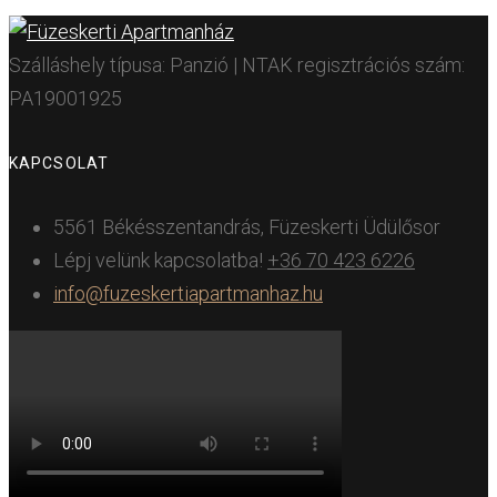
Szálláshely típusa: Panzió | NTAK regisztrációs szám:
PA19001925
KAPCSOLAT
5561 Békésszentandrás, Füzeskerti Üdülősor
Lépj velünk kapcsolatba!
+36 70 423 6226
info@fuzeskertiapartmanhaz.hu