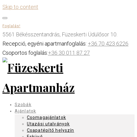
Skip to content
Foglalás!
5561 Békésszentandrás, Füzeskerti Üdülősor 10.
Recepció, egyéni apartmanfoglalás:
+36 70 423 6226
Csoportos foglalás:
+36 30 011 87 27
Szobák
Ajánlatok
Csomagajánlatok
Utazási utalványok
Csapatépítő helyszín
Esküvő